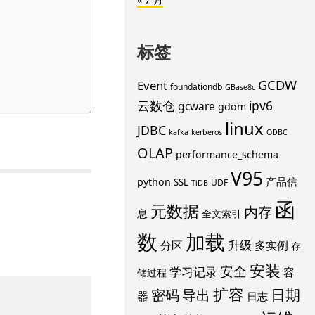
标签
GCDW
Event
foundationdb
GBase8c
云数仓
ipv6
gcware
gdom
linux
JDBC
kafka
kerberos
ODBC
OLAP
performance_schema
V95
产品信
python
SSL
UDF
TiDB
函
元数据
内存
息
全文索引
数
加载
升级
分区
多实例
存
安装
安全
学习记录
容
储过程
扩容
导出
日期
密码
器
日志