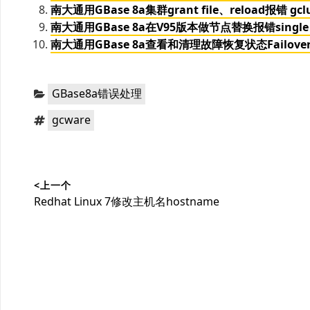
南大通用GBase 8a集群grant file、reload报错 gcluste
南大通用GBase 8a在V95版本做节点替换报错single vc mod
南大通用GBase 8a查看和清理故障恢复状态Failove
分
GBase8a错误处理
类：
标
gcware
签：
文
<上一个
章
上
Redhat Linux 7修改主机名hostname
导
篇
文
航
章：