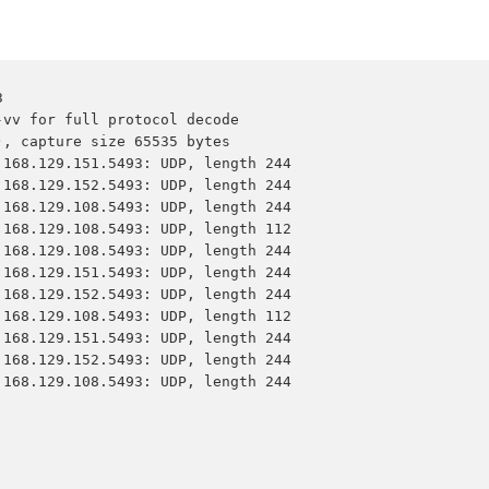


vv for full protocol decode

, capture size 65535 bytes

168.129.151.5493: UDP, length 244

168.129.152.5493: UDP, length 244

168.129.108.5493: UDP, length 244

168.129.108.5493: UDP, length 112

168.129.108.5493: UDP, length 244

168.129.151.5493: UDP, length 244

168.129.152.5493: UDP, length 244

168.129.108.5493: UDP, length 112

168.129.151.5493: UDP, length 244

168.129.152.5493: UDP, length 244

168.129.108.5493: UDP, length 244
