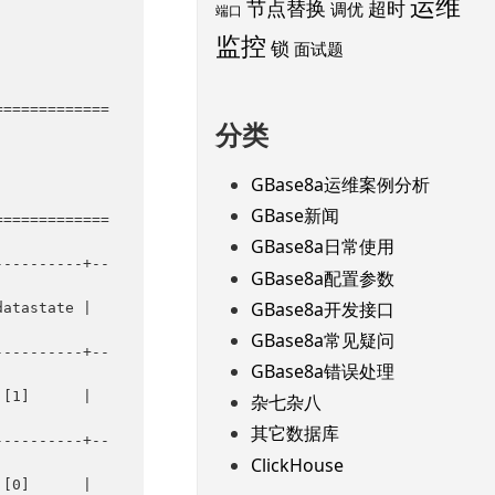
运维
节点替换
超时
调优
端口
监控
锁
面试题
=============
分类
GBase8a运维案例分析
GBase新闻
=============
GBase8a日常使用
GBase8a配置参数
GBase8a开发接口
GBase8a常见疑问
GBase8a错误处理
杂七杂八
其它数据库
ClickHouse