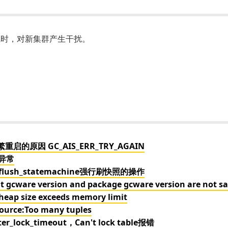
线时，对新集群产生干扰。
重启的原因 GC_AIS_ERR_TRY_AGAIN
务异常
lush_statemachine强行刷快照的操作
re version and package gcware version are not s
 size exceeds memory limit
rce:Too many tuples
ck_timeout，Can't lock table报错