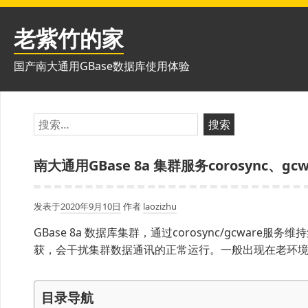
跳
至
老紫竹的家
内
容
国产南大通用GBase数据库使用体验
搜
索：
南大通用GBase 8a 集群服务corosync、
发表于
2020年9月10日
作者
laozizhu
GBase 8a 数据库集群，通过corosync/gcwar
获，会干扰集群数据通讯的正常运行。一般出现在老环
目录导航