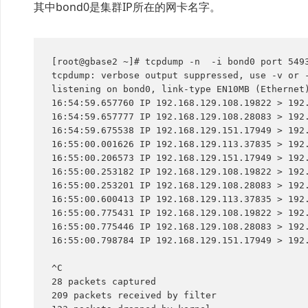
其中bond0是集群IP所在的网卡名字。
[root@gbase2 ~]# tcpdump -n  -i bond0 port 5493
tcpdump: verbose output suppressed, use -v or -
listening on bond0, link-type EN10MB (Ethernet)
16:54:59.657760 IP 192.168.129.108.19822 > 192.
16:54:59.657777 IP 192.168.129.108.28083 > 192.
16:54:59.675538 IP 192.168.129.151.17949 > 192.
16:55:00.001626 IP 192.168.129.113.37835 > 192.
16:55:00.206573 IP 192.168.129.151.17949 > 192.
16:55:00.253182 IP 192.168.129.108.19822 > 192.
16:55:00.253201 IP 192.168.129.108.28083 > 192.
16:55:00.600413 IP 192.168.129.113.37835 > 192.
16:55:00.775431 IP 192.168.129.108.19822 > 192.
16:55:00.775446 IP 192.168.129.108.28083 > 192.
16:55:00.798784 IP 192.168.129.151.17949 > 192.
^C

28 packets captured

209 packets received by filter
