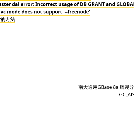
r dal error: Incorrect usage of DB GRANT and GLOBAL
e does not support '--freenode'
r的方法
下
南大通用GBase 8a 脑裂
篇
GC_AI
文
章：