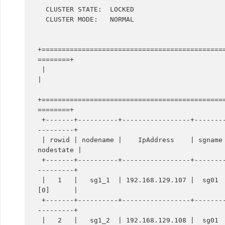
  CLUSTER STATE:  LOCKED

  CLUSTER MODE:   NORMAL

+=============================================
========+

 |                                                   GCLUSTER INFORMATION                                                   
|

+=============================================
========+

 +-------+----------+-----------------+--------+--------+---------+---------+----------+------------+-----------+--
---------+

 | rowid | nodename |    IpAddress    | sgname | dpname | gcware  |  gnode  | gcluster | syncserver | datastate | 
nodestate |

 +-------+----------+-----------------+--------+--------+---------+---------+----------+------------+-----------+--
---------+

 |   1   |   sg1_1  | 192.168.129.107 |  sg01  |   n1   | Offline |         |          |            |  [1]      |  
[0]      |

 +-------+----------+-----------------+--------+--------+---------+---------+----------+------------+-----------+--
---------+

 |   2   |   sg1_2  | 192.168.129.108 |  sg01  |   n2   | Online  |  OPEN   |   OPEN   |    OPEN    |  [0]      |  