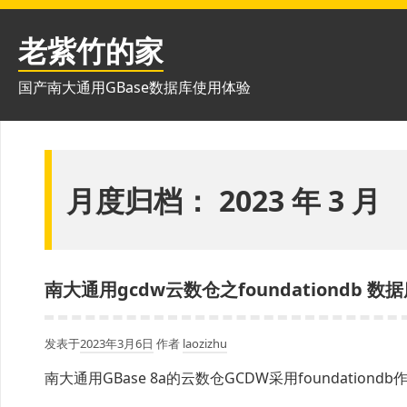
跳
至
老紫竹的家
内
容
国产南大通用GBase数据库使用体验
月度归档：
2023 年 3 月
南大通用gcdw云数仓之foundationdb 数
发表于
2023年3月6日
作者
laozizhu
南大通用GBase 8a的云数仓GCDW采用foundati