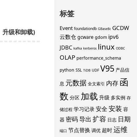
标签
GCDW
Event
foundationdb
GBase8c
，升级和卸载)
云数仓
ipv6
gcware
gdom
linux
JDBC
kafka
kerberos
ODBC
OLAP
performance_schema
V95
产品信
python
SSL
UDF
TiDB
函
元数据
内存
息
全文索引
数
加载
升级
分区
多实例
存
安装
安全
学习记录
容
储过程
扩容
导出
日期
密码
器
日志
运维
节点替换
超时
调优
端口