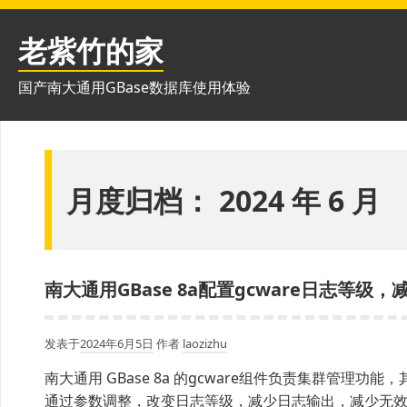
跳
至
老紫竹的家
内
容
国产南大通用GBase数据库使用体验
月度归档：
2024 年 6 月
南大通用GBase 8a配置gcware日志等级
发表于
2024年6月5日
作者
laozizhu
南大通用 GBase 8a 的gcware组件负责集群管
通过参数调整，改变日志等级，减少日志输出，减少无效