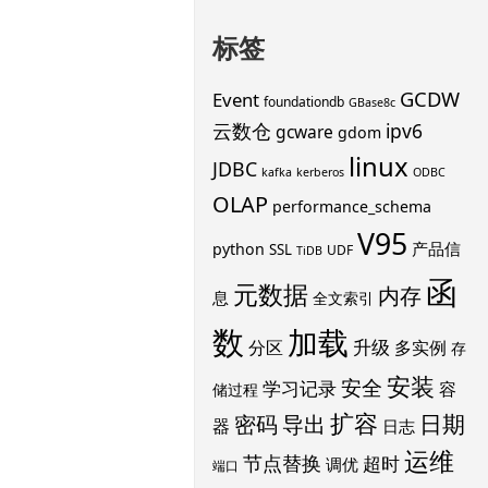
标签
GCDW
Event
foundationdb
GBase8c
云数仓
ipv6
gcware
gdom
linux
JDBC
kafka
kerberos
ODBC
OLAP
performance_schema
V95
产品信
python
SSL
UDF
TiDB
函
元数据
内存
息
全文索引
数
加载
升级
分区
多实例
存
安装
安全
学习记录
容
储过程
扩容
导出
日期
密码
器
日志
运维
节点替换
超时
调优
端口