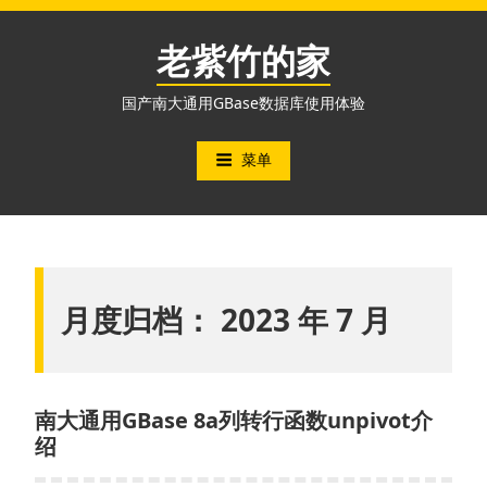
跳
至
老紫竹的家
内
容
国产南大通用GBase数据库使用体验
菜单
月度归档：
2023 年 7 月
南大通用GBase 8a列转行函数unpivot介
绍