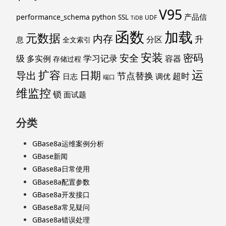
V95
产品信
performance_schema
python
SSL
UDF
TiDB
函数
加载
元数据
内存
升
分区
息
全文索引
安装
密码
安全
级
学习记录
多实例
容器
存储过程
运
扩容
导出
日期
节点替换
超时
日志
调优
端口
维监控
锁
面试题
分类
GBase8a运维案例分析
GBase新闻
GBase8a日常使用
GBase8a配置参数
GBase8a开发接口
GBase8a常见疑问
GBase8a错误处理