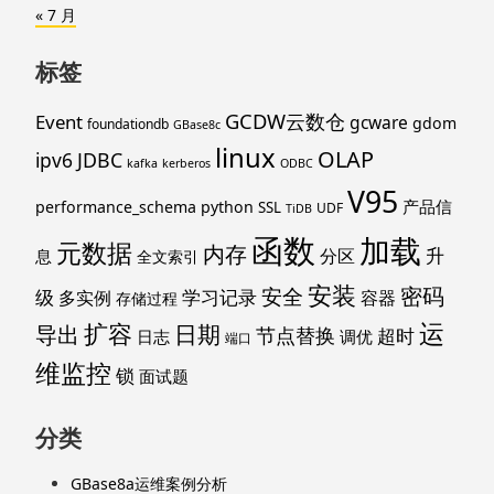
« 7 月
标签
GCDW云数仓
Event
gcware
gdom
foundationdb
GBase8c
linux
OLAP
ipv6
JDBC
kafka
kerberos
ODBC
V95
产品信
performance_schema
python
SSL
UDF
TiDB
函数
加载
元数据
内存
升
分区
息
全文索引
安装
密码
安全
级
学习记录
多实例
容器
存储过程
运
扩容
导出
日期
节点替换
超时
日志
调优
端口
维监控
锁
面试题
分类
GBase8a运维案例分析