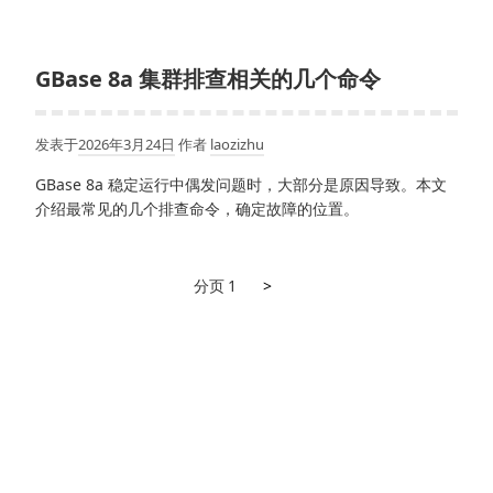
接
时
的
GBase 8a 集群排查相关的几个命令
底
层
通
发表于
2026年3月24日
作者
laozizhu
信
过
GBase 8a 稳定运行中偶发问题时，大部分是原因导致。本文
程-
介绍最常见的几个排查命令，确定故障的位置。
vvv
参
数
下
文
分页
1
>
输
一
章
出
页
信
分
息
页
详
解