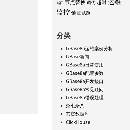
运维
节点替换
超时
调优
端口
监控
锁
面试题
分类
GBase8a运维案例分析
GBase新闻
GBase8a日常使用
GBase8a配置参数
GBase8a开发接口
GBase8a常见疑问
GBase8a错误处理
杂七杂八
其它数据库
ClickHouse