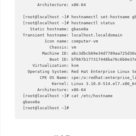
      Architecture: x86-64

[root@localhost ~]# hostnamectl set-hostname gb
[root@localhost ~]# hostnamectl status

   Static hostname: gbase8a

Transient hostname: localhost.localdomain

         Icon name: computer-vm

           Chassis: vm

        Machine ID: abc3dbcb69e34d7789aa725d30a20053

           Boot ID: bf067b177317448ba76c6b0e37e9cbb6

    Virtualization: kvm

  Operating System: Red Hat Enterprise Linux Server 7.3 (Maipo)

       CPE OS Name: cpe:/o:redhat:enterprise_linux:7.3:GA:server

            Kernel: Linux 3.10.0-514.el7.x86_64

      Architecture: x86-64

[root@localhost ~]# cat /etc/hostname

gbase8a
