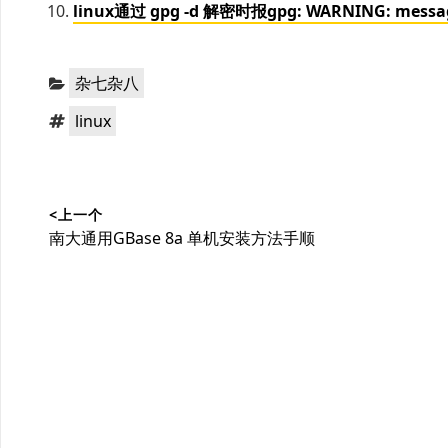
linux通过 gpg -d 解密时报gpg: WARNING: messag
分
杂七杂八
类：
标
linux
签：
文
<上一个
章
上
南大通用GBase 8a 单机安装方法手顺
导
篇
文
航
章：