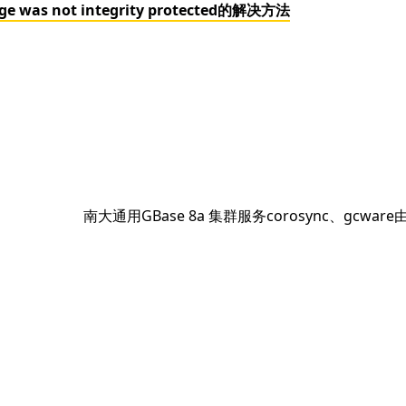
e was not integrity protected的解决方法
下
南大通用GBase 8a 集群服务corosync、gcwa
篇
文
章：