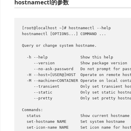
hostnamectl的参数
[root@localhost ~]# hostnamectl --help

hostnamectl [OPTIONS...] COMMAND ...

Query or change system hostname.

  -h --help              Show this help

     --version           Show package version

     --no-ask-password   Do not prompt for password

  -H --host=[USER@]HOST  Operate on remote host

  -M --machine=CONTAINER Operate on local container

     --transient         Only set transient hostname

     --static            Only set static hostname

     --pretty            Only set pretty hostname

Commands:

  status                 Show current hostname settings

  set-hostname NAME      Set system hostname

  set-icon-name NAME     Set icon name for host
