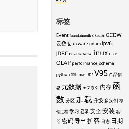
标签
GCDW
Event
foundationdb
GBase8c
云数仓
ipv6
gcware
gdom
linux
JDBC
kafka
kerberos
ODBC
OLAP
performance_schema
V95
产品信
python
SSL
UDF
TiDB
函
元数据
内存
息
全文索引
数
加载
升级
分区
多实例
存
安装
安全
学习记录
容
储过程
扩容
导出
日期
密码
器
日志