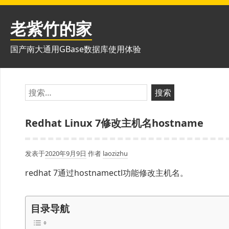
跳
至
老紫竹的家
内
容
国产南大通用GBase数据库使用体验
搜
索：
Redhat Linux 7修改主机名hostname
发表于
2020年9月9日
作者
laozizhu
redhat 7通过hostnamectl功能修改主机名。
目录导航