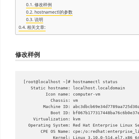
修改样例
hostnamectl的参数
说明
相关文章:
修改样例
[root@localhost ~]# hostnamectl status

   Static hostname: localhost.localdomain

         Icon name: computer-vm

           Chassis: vm

        Machine ID: abc3dbcb69e34d7789aa725d30a20053

           Boot ID: bf067b177317448ba76c6b0e37e9cbb6

    Virtualization: kvm

  Operating System: Red Hat Enterprise Linux Server 7.3 (Maipo)

       CPE OS Name: cpe:/o:redhat:enterprise_linux:7.3:GA:server

            Kernel: Linux 3.10.0-514.el7.x86_64
