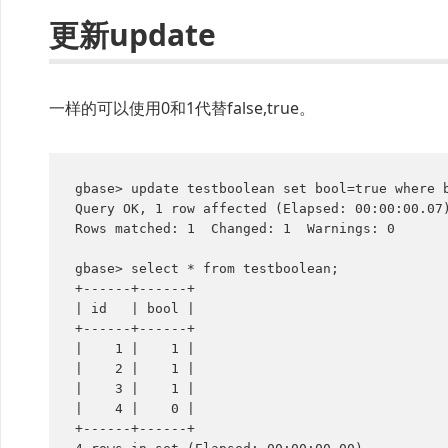
更新update
一样的可以使用0和1代替false,true。
gbase> update testboolean set bool=true where b
Query OK, 1 row affected (Elapsed: 00:00:00.07)
Rows matched: 1  Changed: 1  Warnings: 0

gbase> select * from testboolean;

+------+------+

| id   | bool |

+------+------+

|    1 |    1 |

|    2 |    1 |

|    3 |    1 |

|    4 |    0 |

+------+------+
