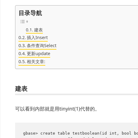
目录导航
建表
插入Insert
条件查询Select
更新update
相关文章:
建表
可以看到内部就是用tinyint(1)代替的。
gbase> create table testboolean(id int, bool bo