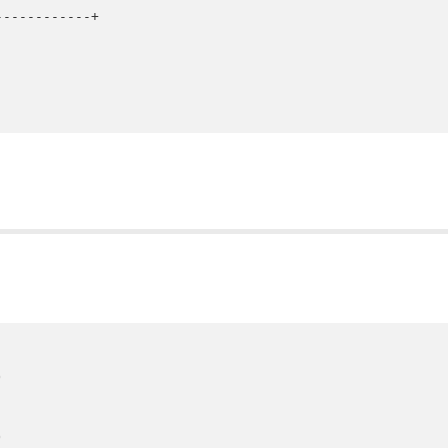
-----------+






