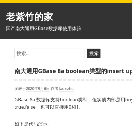
跳
至
老紫竹的家
内
容
国产南大通用GBase数据库使用体验
搜
索：
南大通用GBase 8a boolean类型的insert 
发表于
2020年9月6日
作者
laozizhu
GBase 8a 数据库支持boolean类型，但实质内部是用tin
true,false，也可以直接用0和1。
如下是代码演示。