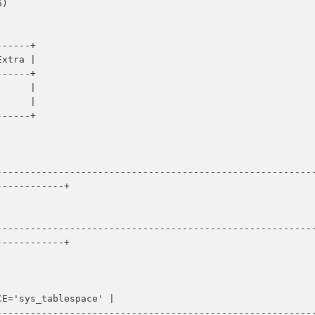
)

-----+

xtra |

-----+

     |

     |

-----+

--------------------------------------------------------
-----------+

--------------------------------------------------------
-----------+

E='sys_tablespace' |

--------------------------------------------------------