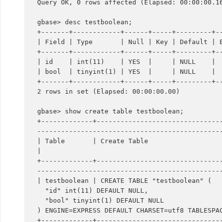
Query OK, 0 rows affected (Elapsed: 00:00:00.16
gbase> desc testboolean;

+-------+------------+------+-----+---------+--
| Field | Type       | Null | Key | Default | E
+-------+------------+------+-----+---------+--
| id    | int(11)    | YES  |     | NULL    |  
| bool  | tinyint(1) | YES  |     | NULL    |  
+-------+------------+------+-----+---------+--
2 rows in set (Elapsed: 00:00:00.00)

gbase> show create table testboolean;

+-------------+-------------------------------
-----------------------------------------------
| Table       | Create Table                                                                                                                                                 
|

+-------------+-------------------------------
-----------------------------------------------
| testboolean | CREATE TABLE "testboolean" (

  "id" int(11) DEFAULT NULL,

  "bool" tinyint(1) DEFAULT NULL

) ENGINE=EXPRESS DEFAULT CHARSET=utf8 TABLESPAC
+-------------+-------------------------------