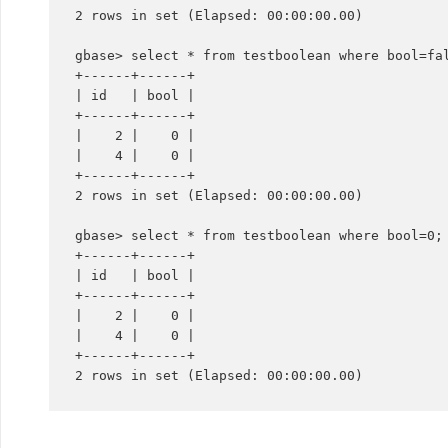
2 rows in set (Elapsed: 00:00:00.00)

gbase> select * from testboolean where bool=fal
+------+------+

| id   | bool |

+------+------+

|    2 |    0 |

|    4 |    0 |

+------+------+

2 rows in set (Elapsed: 00:00:00.00)

gbase> select * from testboolean where bool=0;

+------+------+

| id   | bool |

+------+------+

|    2 |    0 |

|    4 |    0 |

+------+------+
