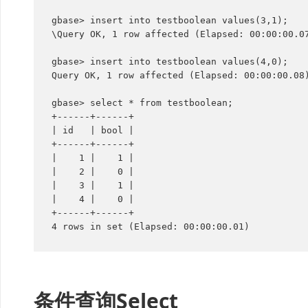
gbase> insert into testboolean values(3,1);

\Query OK, 1 row affected (Elapsed: 00:00:00.07
gbase> insert into testboolean values(4,0);

Query OK, 1 row affected (Elapsed: 00:00:00.08)
gbase> select * from testboolean;

+------+------+

| id   | bool |

+------+------+

|    1 |    1 |

|    2 |    0 |

|    3 |    1 |

|    4 |    0 |

+------+------+

条件查询Select