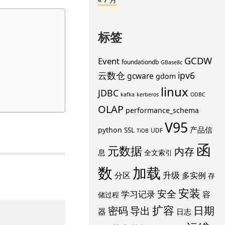
标签
GCDW
Event
foundationdb
GBase8c
云数仓
ipv6
gcware
gdom
linux
JDBC
kafka
kerberos
ODBC
OLAP
performance_schema
V95
产品信
python
SSL
UDF
TiDB
函
元数据
内存
息
全文索引
数
加载
升级
分区
多实例
存
安装
安全
学习记录
容
储过程
扩容
导出
日期
密码
器
日志