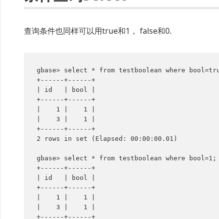
查询条件也同样可以用true和1， false和0.
gbase> select * from testboolean where bool=tru
+------+------+

| id   | bool |

+------+------+

|    1 |    1 |

|    3 |    1 |

+------+------+

2 rows in set (Elapsed: 00:00:00.01)

gbase> select * from testboolean where bool=1;

+------+------+

| id   | bool |

+------+------+

|    1 |    1 |

|    3 |    1 |

+------+------+
