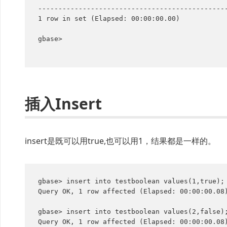
-----------------------------------------------
1 row in set (Elapsed: 00:00:00.00)

gbase>

插入Insert
insert是既可以用true,也可以用1，结果都是一样的。
gbase> insert into testboolean values(1,true);

Query OK, 1 row affected (Elapsed: 00:00:00.08)
gbase> insert into testboolean values(2,false);
Query OK, 1 row affected (Elapsed: 00:00:00.08)