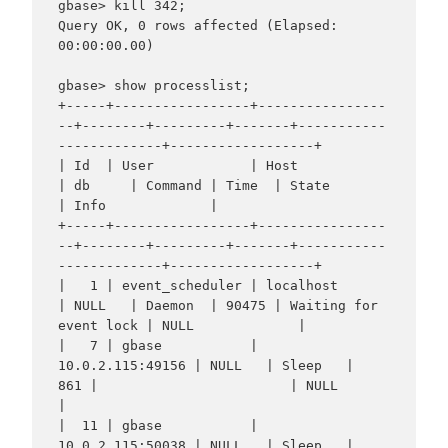
gbase> kill 342;

Query OK, 0 rows affected (Elapsed: 
00:00:00.00)

gbase> show processlist;

+-----+-----------------+----------------
--+--------+---------+-------+-----------
-------------+------------------+

| Id  | User            | Host             
| db     | Command | Time  | State                  
| Info             |

+-----+-----------------+----------------
--+--------+---------+-------+-----------
-------------+------------------+

|   1 | event_scheduler | localhost        
| NULL   | Daemon  | 90475 | Waiting for 
event lock | NULL             |

|   7 | gbase           | 
10.0.2.115:49156 | NULL   | Sleep   |   
861 |                        | NULL             
|

|  11 | gbase           | 
10.0.2.115:50038 | NULL   | Sleep   | 