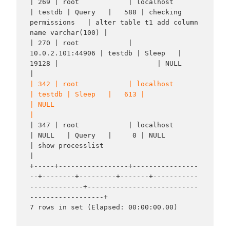
| 269 | root            | localhost        
| testdb | Query   |   588 | checking 
permissions   | alter table t1 add column 
name varchar(100) |

| 270 | root            | 
10.0.2.101:44906 | testdb | Sleep   | 
19128 |                        | NULL                                        
| 342 | root            | localhost        
| testdb | Sleep   |   613 |                        
| NULL                                        
|
| 347 | root            | localhost        
| NULL   | Query   |     0 | NULL                   
| show processlist                            
|

+-----+-----------------+----------------
--+--------+---------+-------+-----------
-------------+---------------------------
------------------+
