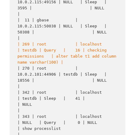
10.0.2.115:49156 | NULL   | Sleep   |  
3595 |                        | NULL                                        
|

|  11 | gbase           | 
10.0.2.115:50038 | NULL   | Sleep   | 
50308 |                        | NULL                                        
| 269 | root            | localhost        
| testdb | Query   |    16 | checking 
permissions   | alter table t1 add column 
name varchar(100) |
| 270 | root            | 
10.0.2.101:44906 | testdb | Sleep   | 
18556 |                        | NULL                                        
|

| 342 | root            | localhost        
| testdb | Sleep   |    41 |                        
| NULL                                        
|

| 343 | root            | localhost        
| NULL   | Query   |     0 | NULL                   
| show processlist                            
|
