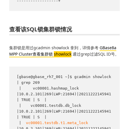
查看该SQL锁集群锁情况
集群锁是用过gcadmin showlock 拿到，详情参考
GBase8a
MPP Cluster查看集群锁
showlock
通过grep过滤SQL ID号。
[gbase@gbase_rh7_001 ~]$ gcadmin showlock 
| grep 269

 |     vc00001.hashmap_lock      
|10.0.2.101|269(LWP:21694)|20211222145941
| TRUE | S  |

 |    vc00001.testdb.db_lock     
|10.0.2.101|269(LWP:21694)|20211222145941
| TRUE | S  |

 |  
vc00001.testdb.t1.meta_lock
|10.0.2.101|269(LWP:21694)|20211222145941