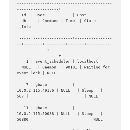
-------------+---------------------------
------------------+

| Id  | User            | Host             
| db     | Command | Time  | State                  
| Info                                        
|

+-----+-----------------+----------------
--+--------+---------+-------+-----------
-------------+---------------------------
------------------+

|   1 | event_scheduler | localhost        
| NULL   | Daemon  | 90181 | Waiting for 
event lock | NULL                                        
|

|   7 | gbase           | 
10.0.2.115:49156 | NULL   | Sleep   |   
567 |                        | NULL                                        
|

|  11 | gbase           | 
10.0.2.115:50038 | NULL   | Sleep   | 
50880 |                        | NULL                                        
|
