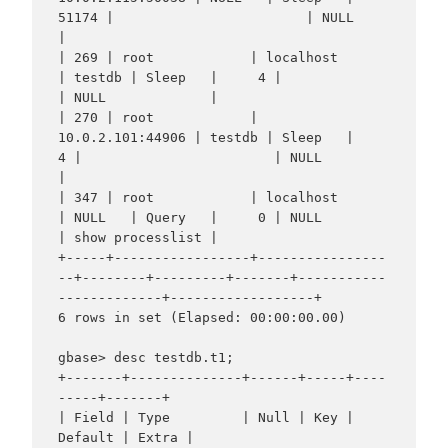
51174 |                        | NULL             
|

| 269 | root            | localhost        
| testdb | Sleep   |     4 |                        
| NULL             |

| 270 | root            | 
10.0.2.101:44906 | testdb | Sleep   |     
4 |                        | NULL             
|

| 347 | root            | localhost        
| NULL   | Query   |     0 | NULL                   
| show processlist |

+-----+-----------------+----------------
--+--------+---------+-------+-----------
-------------+------------------+

6 rows in set (Elapsed: 00:00:00.00)

gbase> desc testdb.t1;

+-------+--------------+------+-----+----
-----+-------+

| Field | Type         | Null | Key | 
Default | Extra |
