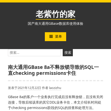
跳
至
老紫竹的家
内
容
国产南大通用GBase数据库使用体验
菜单
搜
索：
南大通用GBase 8a不释放锁导致的SQL一
直checking permissions卡住
发表于
2021年12月22日
作者
laozizhu
GBase 8a的客户一个业务执行完成后没有释放锁，且没有关闭
连接，导致后续该库的其它DDL业务卡住，本文介绍长时间处
于checking permissions阶段的SQL的排查和处理方法。