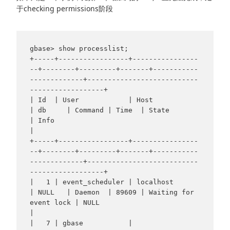
于checking permissions阶段
gbase> show processlist;

+-----+-----------------+----------------
--+--------+---------+-------+-----------
-------------+---------------------------
------------------+

| Id  | User            | Host             
| db     | Command | Time  | State                  
| Info                                        
|

+-----+-----------------+----------------
--+--------+---------+-------+-----------
-------------+---------------------------
------------------+

|   1 | event_scheduler | localhost        
| NULL   | Daemon  | 89609 | Waiting for 
event lock | NULL                                        
|

|   7 | gbase           | 