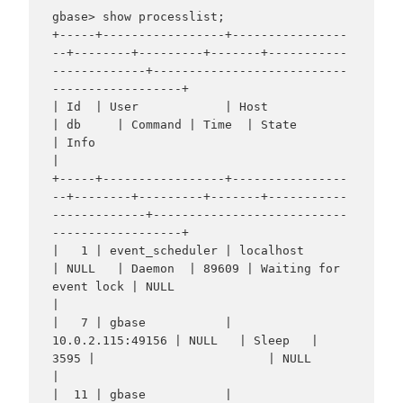
gbase> show processlist;

+-----+-----------------+----------------
--+--------+---------+-------+-----------
-------------+---------------------------
------------------+

| Id  | User            | Host             
| db     | Command | Time  | State                  
| Info                                        
|

+-----+-----------------+----------------
--+--------+---------+-------+-----------
-------------+---------------------------
------------------+

|   1 | event_scheduler | localhost        
| NULL   | Daemon  | 89609 | Waiting for 
event lock | NULL                                        
|

|   7 | gbase           | 
10.0.2.115:49156 | NULL   | Sleep   |  
3595 |                        | NULL                                        
|

|  11 | gbase           | 