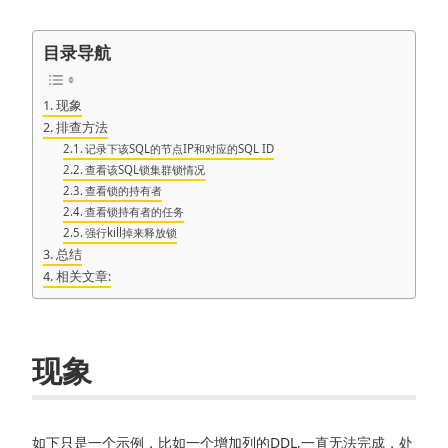
目录导航
现象
排查方法
记录下该SQL的节点IP和对应的SQL ID
查看该SQL锁集群锁情况
查看锁的持有者
查看锁持有者的任务
强行kill掉来释放锁
总结
相关文章:
现象
如下只是一个示例，比如一个增加列的DDL,一直无法完成，处