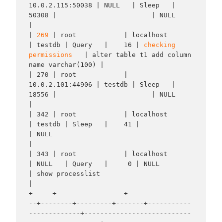
10.0.2.115:50038 | NULL   | Sleep   | 
50308 |                        | NULL                                        
|

| 
269
 | root            | localhost        
| testdb | Query   |    16 | 
checking 
permissions
   | alter table t1 add column 
name varchar(100) |

| 270 | root            | 
10.0.2.101:44906 | testdb | Sleep   | 
18556 |                        | NULL                                        
|

| 342 | root            | localhost        
| testdb | Sleep   |    41 |                        
| NULL                                        
|

| 343 | root            | localhost        
| NULL   | Query   |     0 | NULL                   
| show processlist                            
|

+-----+-----------------+----------------
--+--------+---------+-------+-----------
-------------+---------------------------