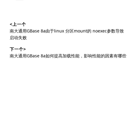
签：
文
<上一个
章
上
南大通用GBase 8a由于linux 分区mount的 noexec参数导致
导
篇
启动失败
文
航
下一个>
章：
下
南大通用GBase 8a如何提高加载性能，影响性能的因素有哪些
篇
文
章：