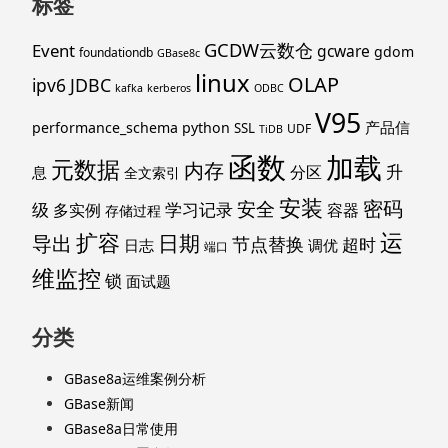
标签
GCDW云数仓
Event
gcware
gdom
foundationdb
GBase8c
linux
OLAP
ipv6
JDBC
kafka
kerberos
ODBC
V95
产品信
performance_schema
python
SSL
UDF
TiDB
函数
加载
元数据
内存
升
分区
息
全文索引
安装
密码
安全
级
学习记录
多实例
容器
存储过程
运
扩容
导出
日期
节点替换
超时
日志
调优
端口
维监控
锁
面试题
分类
GBase8a运维案例分析
GBase新闻
GBase8a日常使用