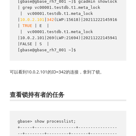
[gbase@gbase_rh7_001 ~]$ gcadmin showlock 
| grep vc00001.testdb.t1.meta_lock

 |  vc00001.testdb.t1.meta_lock  
|
10.0.2.101
|
342
(LWP:15618)|20211222145916
| 
TRUE 
| E  |

 |  vc00001.testdb.t1.meta_lock  
|10.0.2.101|269(LWP:21694)|20211222145941
|FALSE | S  |

可以看到10.0.2.101的ID=342的连接，拿到了锁。
查看锁持有者的任务
gbase> show processlist;

+-----+-----------------+----------------
--+--------+---------+-------+-----------