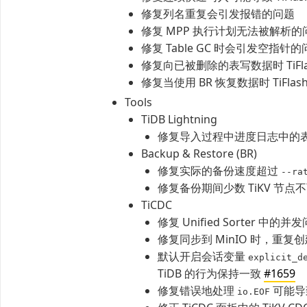
修复列名重复会引发报错的问题
修复 MPP 执行计划无法被解析的
修复 Table GC 时会引发空指针的
修复向已被删除的表写数据时 TiFl
修复当使用 BR 恢复数据时 TiFl
Tools
TiDB Lightning
修复导入过程中进度日志中的
Backup & Restore (BR)
修复实际的备份速度超过
--ra
修复备份期间少数 TiKV 节
TiCDC
修复 Unified Sorter 
修复同步到 MinIO 时，重
默认开启会话变量
explicit_d
TiDB 的行为保持一致
#1659
修复错误地处理
可能导
io.EOF