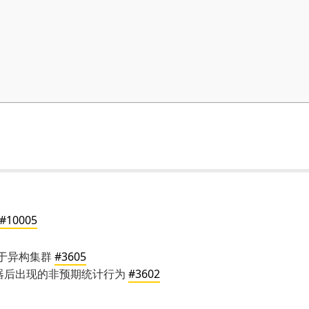
#10005
用于异构集群
#3605
器后出现的非预期统计行为
#3602