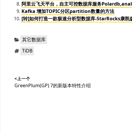
阿里云飞天平台，自主可控数据库服务Polardb,analyt
Kafka 增加TOPIC分区partition数量的方法
[转]如何打造一款极速分析型数据库-StarRocks康凯
分
其它数据库
类：
标
TiDB
签：
文
<上一个
章
上
GreenPlum(GP) 7的新版本特性介绍
导
篇
文
航
章：