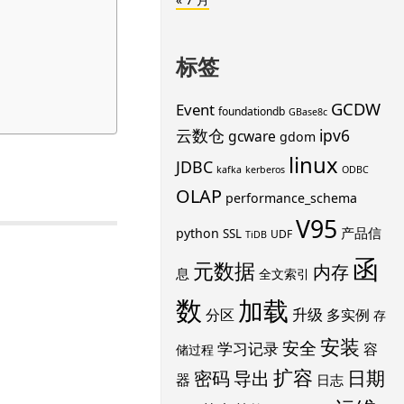
标签
GCDW
Event
foundationdb
GBase8c
云数仓
ipv6
gcware
gdom
linux
JDBC
kafka
kerberos
ODBC
OLAP
performance_schema
V95
产品信
python
SSL
UDF
TiDB
函
元数据
内存
息
全文索引
数
加载
升级
分区
多实例
存
安装
安全
学习记录
容
储过程
扩容
导出
日期
密码
器
日志