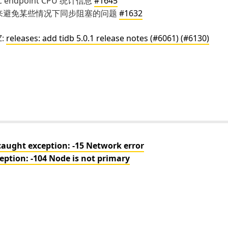
C endpoint CPU 统计信息
#1645
来避免某些情况下同步阻塞的问题
#1632
Z:
releases: add tidb 5.0.1 release notes (#6061) (#6130)
ght exception: -15 Network error
tion: -104 Node is not primary