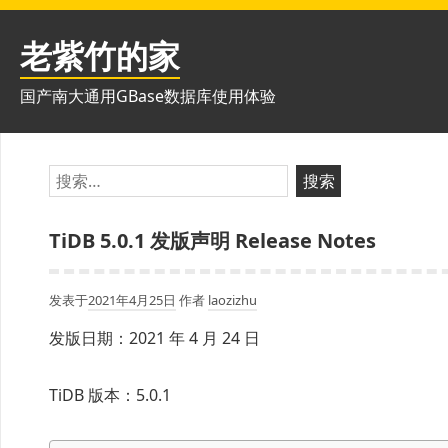
跳
至
老紫竹的家
内
容
国产南大通用GBase数据库使用体验
搜
索：
TiDB 5.0.1 发版声明 Release Notes
发表于
2021年4月25日
作者
laozizhu
发版日期：2021 年 4 月 24 日
TiDB 版本：5.0.1