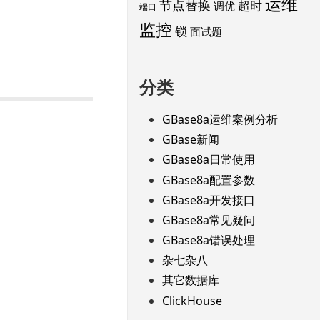
运维
节点替换
超时
调优
端口
监控
锁
面试题
分类
GBase8a运维案例分析
GBase新闻
GBase8a日常使用
GBase8a配置参数
GBase8a开发接口
GBase8a常见疑问
GBase8a错误处理
杂七杂八
其它数据库
ClickHouse