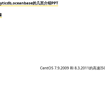
icdb,oceanbase的几页介绍PPT
森
下
CentOS 7.9.2009 和 8.3.2011的高速
篇
文
章：