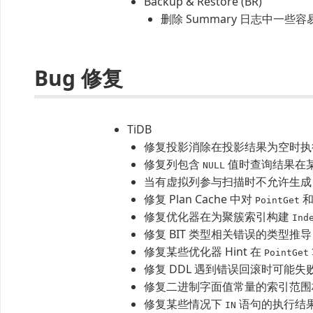
Backup & Restore (BR)
删除 Summary 日志中一些
Bug 修复
TiDB
修复投影消除在投影结果为空时执
修复列包含
值时查询结果在
NULL
当有虚拟列参与扫描时不允许生成 
修复 Plan Cache 中对
PointGet
修复优化器在为聚簇索引构建
Ind
修复 BIT 类型相关错误的类型推
修复某些优化器 Hint 在
PointGet
修复 DDL 遇到错误回滚时可能
修复二进制字面值常量的索引范
修复某些情况下
语句的执行结
IN