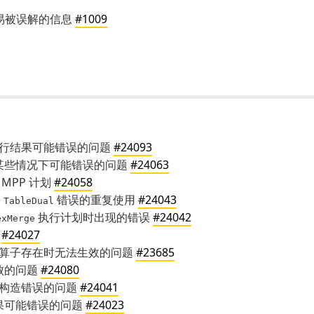
容易被误解的信息
#1009
行结果可能错误的问题
#24093
某些情况下可能错误的问题
#24063
MPP 计划
#24058
和
错误的重复使用
#24043
TableDual
执行计划时出现的错误
#24042
exMerge
导
#24027
算子存在时无法生效的问题
#23685
失败的问题
#24080
围构造错误的问题
#24041
果可能错误的问题
#24023