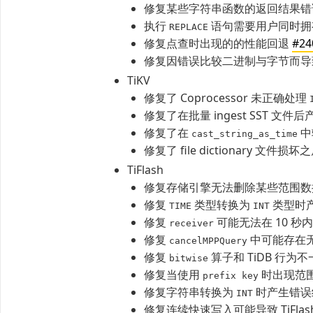
修复某些字符串函数的返回结果
执行
语句需要用户同时
REPLACE
修复点查时出现的的性能回退
#24
修复因错误比较二进制与字节而
TiKV
修复了 Coprocessor 未正确处理
修复了在批量 ingest SST 文件后
修复了在
中
cast_string_as_time
修复了 file dictionary 文件
TiFlash
修复存储引擎无法删除某些范围数
修复
类型转换为
类型时
TIME
INT
修复
可能无法在 10 
receiver
修复
中可能存在
cancelMPPQuery
修复
算子和 TiDB 行为
bitwise
修复当使用
时出现范
prefix key
修复字符串转换为
时产生错误
INT
修复连续快速写入可能导致 TiFla