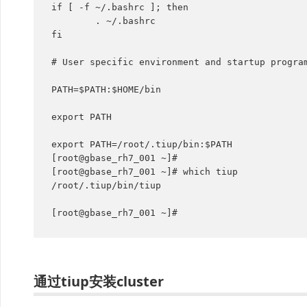
if [ -f ~/.bashrc ]; then

        . ~/.bashrc

fi

# User specific environment and startup program
PATH=$PATH:$HOME/bin

export PATH

export PATH=/root/.tiup/bin:$PATH

[root@gbase_rh7_001 ~]# 

[root@gbase_rh7_001 ~]# which tiup

/root/.tiup/bin/tiup

[root@gbase_rh7_001 ~]#
通过tiup安装cluster