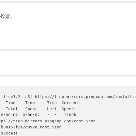
于投票。
-tlsv1.2 -sSf https://tiup-mirrors.pingcap.com/install.s
0:00:02  0:00:02 --:--:-- 3168k

ps://tiup-mirrors.pingcap.com/root.json

b8e153f2e2d0928.root.json

success
