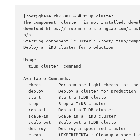
[root@gbase_rh7_001 ~]# tiup cluster

The component `cluster` is not installed; downl
download https://tiup-mirrors.pingcap.com/clust
p/s

Starting component `cluster`: /root/.tiup/compo
Deploy a TiDB cluster for production

Usage:

  tiup cluster [command]

Available Commands:

  check       Perform preflight checks for the cluster.

  deploy      Deploy a cluster for production

  start       Start a TiDB cluster

  stop        Stop a TiDB cluster

  restart     Restart a TiDB cluster

  scale-in    Scale in a TiDB cluster

  scale-out   Scale out a TiDB cluster

  destroy     Destroy a specified cluster

  clean       (EXPERIMENTAL) Cleanup a specified cluster
