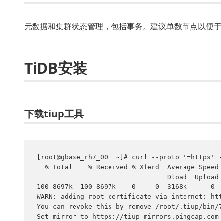
元数据和集群状态管理，包括事务。建议单数节点以便
TiDB安装
下载tiup工具
[root@gbase_rh7_001 ~]# curl --proto '=https' -
  % Total    % Received % Xferd  Average Speed   Time    Time     Time  Current

                                 Dload  Upload   Total   Spent    Left  Speed

100 8697k  100 8697k    0     0  3168k      0  
WARN: adding root certificate via internet: htt
You can revoke this by remove /root/.tiup/bin/7
Set mirror to https://tiup-mirrors.pingcap.com 