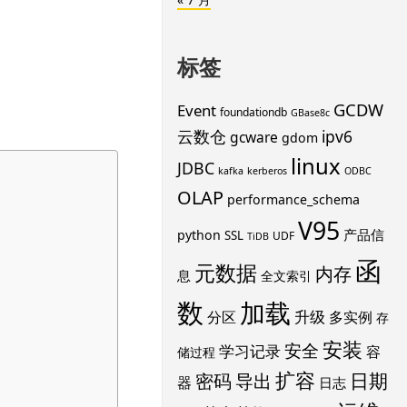
标签
GCDW
Event
foundationdb
GBase8c
云数仓
ipv6
gcware
gdom
linux
JDBC
kafka
kerberos
ODBC
OLAP
performance_schema
V95
产品信
python
SSL
UDF
TiDB
函
元数据
内存
息
全文索引
数
加载
升级
分区
多实例
存
安装
安全
学习记录
容
储过程
扩容
导出
日期
密码
器
日志