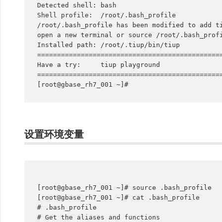
Detected shell: bash

Shell profile:  /root/.bash_profile

/root/.bash_profile has been modified to add ti
open a new terminal or source /root/.bash_profi
Installed path: /root/.tiup/bin/tiup

===============================================
Have a try:     tiup playground

===============================================
[root@gbase_rh7_001 ~]#
设置环境变量
[root@gbase_rh7_001 ~]# source .bash_profile

[root@gbase_rh7_001 ~]# cat .bash_profile

# .bash_profile

# Get the aliases and functions
