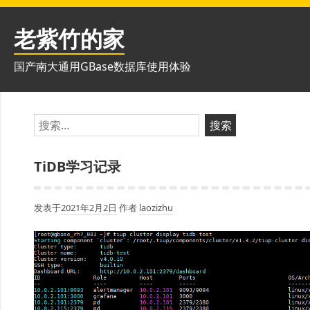
跳
至
老紫竹的家
内
容
国产南大通用GBase数据库使用体验
搜
索：
TiDB学习记录
发表于
2021年2月2日
作者
laozizhu