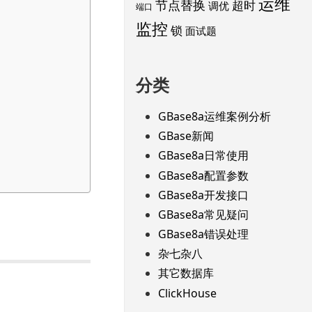
运维
节点替换
超时
调优
端口
监控
锁
面试题
分类
GBase8a运维案例分析
GBase新闻
GBase8a日常使用
GBase8a配置参数
GBase8a开发接口
GBase8a常见疑问
GBase8a错误处理
杂七杂八
其它数据库
ClickHouse