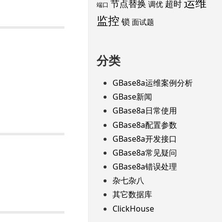
运维
节点替换
超时
调优
端口
监控
锁
面试题
分类
GBase8a运维案例分析
GBase新闻
GBase8a日常使用
GBase8a配置参数
GBase8a开发接口
GBase8a常见疑问
GBase8a错误处理
杂七杂八
其它数据库
ClickHouse