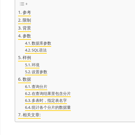
参考
限制
背景
参数
数据库参数
SQL语法
样例
环境
设置参数
数据
查询分片
在查询结果里包含分片
多表时，指定表名字
统计各个分片的数据量
相关文章: