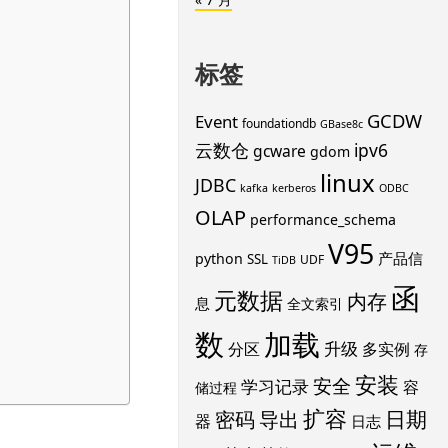
标签
GCDW
Event
foundationdb
GBase8c
云数仓
ipv6
gcware
gdom
linux
JDBC
kafka
kerberos
ODBC
OLAP
performance_schema
V95
产品信
python
SSL
UDF
TiDB
函
元数据
内存
息
全文索引
数
加载
升级
分区
多实例
存
安装
安全
学习记录
容
储过程
扩容
导出
日期
密码
器
日志