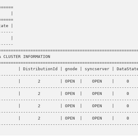
=====

    |

=====

ate |

-----

    |

-----

========================================================
 CLUSTER INFORMATION                                    
========================================================
       | DistributionId | gnode | syncserver | DataState
--------------------------------------------------------
       |       2        | OPEN  |    OPEN    |     0    
--------------------------------------------------------
       |       2        | OPEN  |    OPEN    |     0    
--------------------------------------------------------
       |       2        | OPEN  |    OPEN    |     0    
--------------------------------------------------------
       |       2        | OPEN  |    OPEN    |     0    