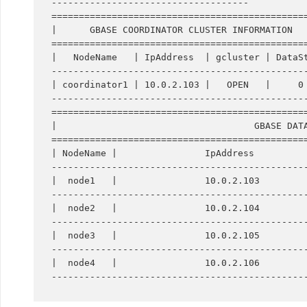
------------------------------------

===============================================
|      GBASE COORDINATOR CLUSTER INFORMATION   
===============================================
|   NodeName   | IpAddress  | gcluster | DataSt
-----------------------------------------------
| coordinator1 | 10.0.2.103 |   OPEN   |     0 
-----------------------------------------------
===============================================
|                                    GBASE DATA
===============================================
| NodeName |                IpAddress          
-----------------------------------------------
|  node1   |                10.0.2.103         
-----------------------------------------------
|  node2   |                10.0.2.104         
-----------------------------------------------
|  node3   |                10.0.2.105         
-----------------------------------------------
|  node4   |                10.0.2.106         