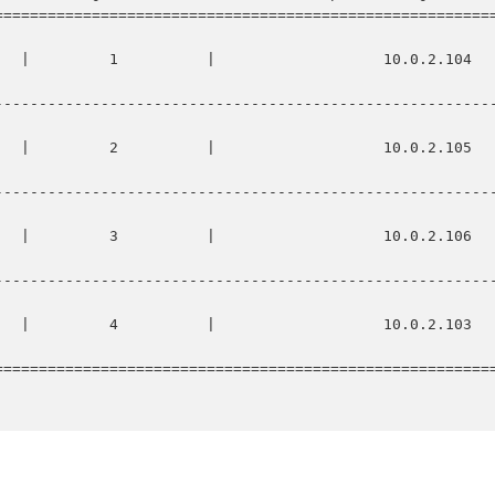
========================================================
    1          |                   10.0.2.104                   
--------------------------------------------------------
    2          |                   10.0.2.105                   
--------------------------------------------------------
    3          |                   10.0.2.106                   
--------------------------------------------------------
    4          |                   10.0.2.103                   
========================================================