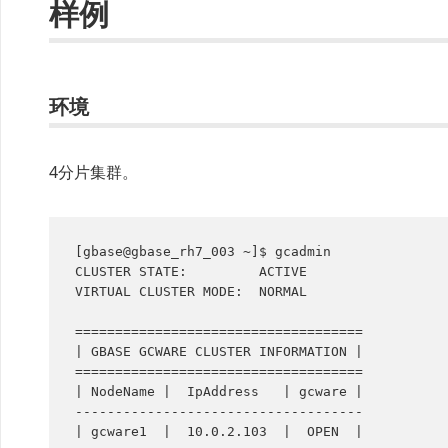
样例
环境
4分片集群。
[gbase@gbase_rh7_003 ~]$ gcadmin

CLUSTER STATE:         ACTIVE

VIRTUAL CLUSTER MODE:  NORMAL

====================================

| GBASE GCWARE CLUSTER INFORMATION |

====================================

| NodeName |  IpAddress   | gcware |

------------------------------------

| gcware1  |  10.0.2.103  |  OPEN  |
