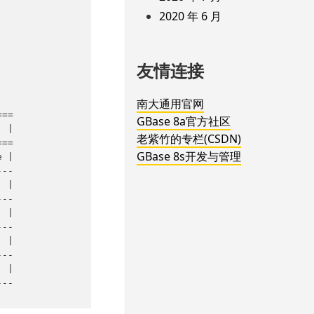
2020 年 6 月
友情连接
南大通用官网
==

GBase 8a官方社区
 |

老紫竹的专栏(CSDN)
==

GBase 8s开发与管理
 |

--

 |

--

 |

--

 |

--

 |
