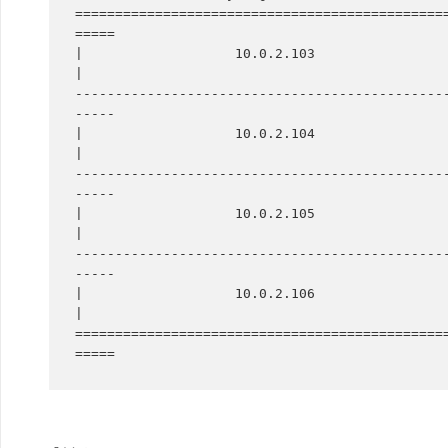
==============================================
=====

|                   10.0.2.103                   |     
|

----------------------------------------------
-----

|                   10.0.2.104                   |     
|

----------------------------------------------
-----

|                   10.0.2.105                   |     
|

----------------------------------------------
-----

|                   10.0.2.106                   |     
|

==============================================