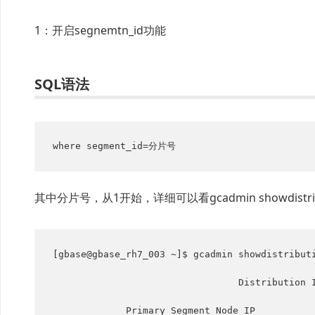
1：开启segnemtn_id功能
SQL语法
where segment_id=分片号
其中分片号，从1开始，详细可以看gcadmin showdistri
[gbase@gbase_rh7_003 ~]$ gcadmin showdistributi
                                 Distribution ID: 2 | State: new | Total segment num: 4

             Primary Segment Node IP                   Segment ID                 Duplicate Segment node IP
