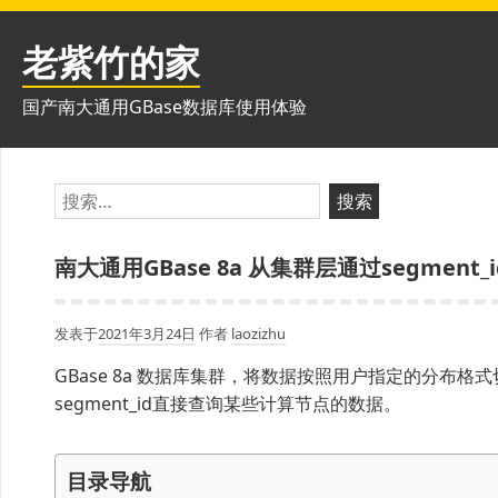
跳
至
老紫竹的家
内
容
国产南大通用GBase数据库使用体验
搜
索：
南大通用GBase 8a 从集群层通过segmen
发表于
2021年3月24日
作者
laozizhu
GBase 8a 数据库集群，将数据按照用户指定的分布格
segment_id直接查询某些计算节点的数据。
目录导航