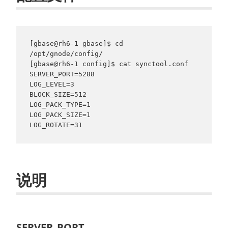
[gbase@rh6-1 gbase]$ cd 
/opt/gnode/config/

[gbase@rh6-1 config]$ cat synctool.conf

SERVER_PORT=5288

LOG_LEVEL=3

BLOCK_SIZE=512

LOG_PACK_TYPE=1

LOG_PACK_SIZE=1

LOG_ROTATE=31
说明
SERVER_PORT