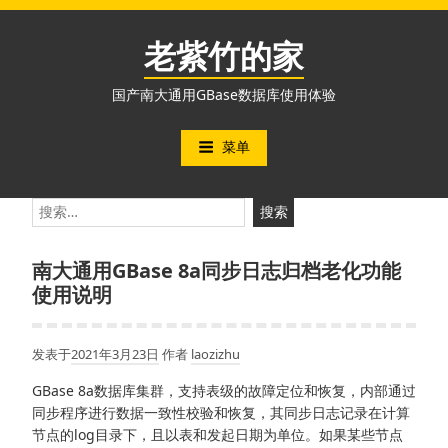
跳
至
老紫竹的家
内
容
国产南大通用GBase数据库使用体验
菜单
搜
索：
南大通用GBase 8a同步日志归档老化功能
使用说明
发表于
2021年3月23日
作者
laozizhu
GBase 8a数据库集群，支持表级的故障定位和恢复，内部通过
同步程序进行数据一致性校验和恢复，其同步日志记录在计算
节点的log目录下，且以表和发起日期为单位。如果某些节点