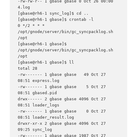
-rw-rw-r-- 1 gbase gbase 0 Oct 26 00:00 
4.log

[gbase@rh6-1 sync_log]$ cd ..

[gbase@rh6-1 gbase]$ crontab -l

0 */2 * * * 
/opt/gnode/server/bin/gc_syncpacklog.sh 
/opt

[gbase@rh6-1 gbase]$ 
/opt/gnode/server/bin/gc_syncpacklog.sh 
/opt

[gbase@rh6-1 gbase]$ ll

total 28

-rw------- 1 gbase gbase   49 Oct 27 
08:51 express.log

-rw------- 1 gbase gbase    5 Oct 27 
08:51 gbased.pid

drwx------ 2 gbase gbase 4096 Oct 27 
08:51 loader_logs

-rw------- 1 gbase gbase    0 Oct 27 
08:51 loader_result.log

drwxr-xr-x 2 gbase gbase 4096 Oct 27 
09:25 sync_log

-rw------- 1 gbase gbase 1987 Oct 27 