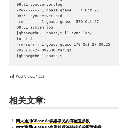
09:21 syncserver.log

-rw------- 1 gbase gbase    4 Oct 27 
08:51 syncserver.pid

-rw------- 1 gbase gbase  576 Oct 27 
08:51 system.log

[gbase@rh6-1 gbase]$ ll sync_log/

total 4

-rw-rw-r-- 1 gbase gbase 170 Oct 27 09:25 
2020-10-27_092538.tar.gz

[gbase@rh6-1 gbase]$
Post Views:
1,223
相关文章:
南大通用GBase 8a集群常见内存配置参数
南大通用GBase 8a集群线程连接相关的配置参数