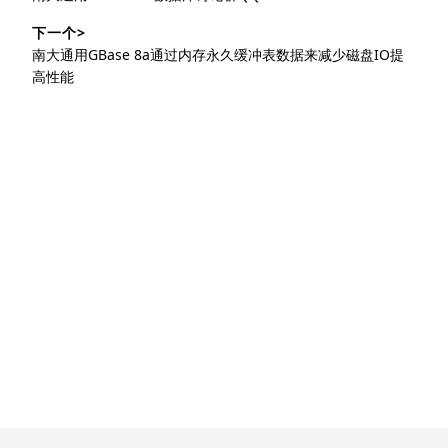
导
篇
下一个>
文
航
下
南大通用GBase 8a通过内存永久缓冲表数据来减少磁盘IO提
章：
篇
高性能
文
章：