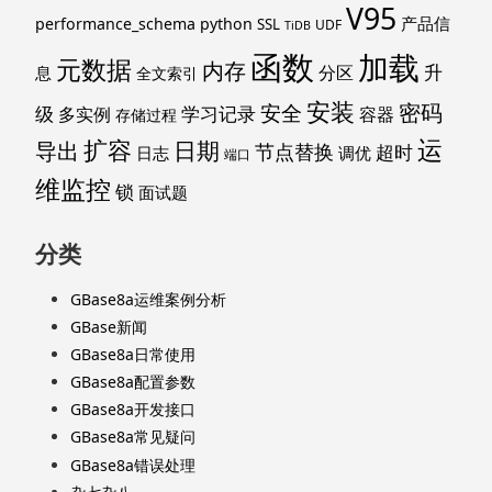
V95
产品信
performance_schema
python
SSL
UDF
TiDB
函数
加载
元数据
内存
升
分区
息
全文索引
安装
密码
安全
级
学习记录
多实例
容器
存储过程
运
扩容
导出
日期
节点替换
超时
日志
调优
端口
维监控
锁
面试题
分类
GBase8a运维案例分析
GBase新闻
GBase8a日常使用
GBase8a配置参数
GBase8a开发接口
GBase8a常见疑问
GBase8a错误处理