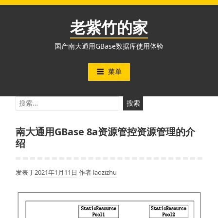
跳
至
老紫竹的家
内
容
国产南大通用GBase数据库使用体验
菜单
搜
索：
南大通用GBase 8a资源管控资源管理的介
绍
发表于
2021年1月11日
作者
laozizhu