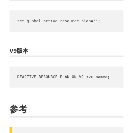
set global active_resource_plan='';
V9版本
DEACTIVE RESOURCE PLAN ON VC <vc_name>;
参考