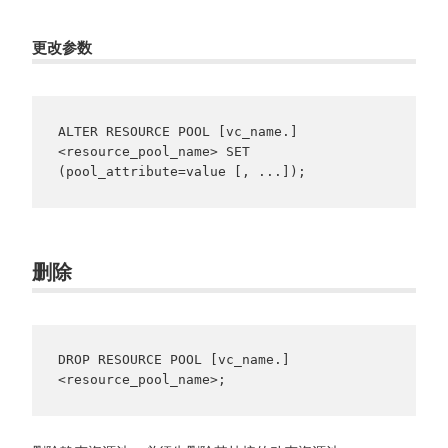
更改参数
ALTER RESOURCE POOL [vc_name.]
<resource_pool_name> SET 
(pool_attribute=value [, ...]);
删除
DROP RESOURCE POOL [vc_name.]
<resource_pool_name>;