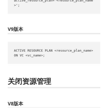
active_resource_plan='<resource_plan_name
>';
V9版本
ACTIVE RESOURCE PLAN <resource_plan_name> 
ON VC <vc_name>;
关闭资源管理
V8版本