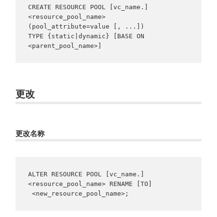
CREATE RESOURCE POOL [vc_name.]
<resource_pool_name> 
(pool_attribute=value [, ...]) 

TYPE {static|dynamic} [BASE ON 
<parent_pool_name>]
更改
更改名称
ALTER RESOURCE POOL [vc_name.]
<resource_pool_name> RENAME [TO]

 <new_resource_pool_name>;