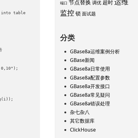
运维
节点替换
超时
调优
端口
监控
锁
面试题
分类
GBase8a运维案例分析
GBase新闻
GBase8a日常使用
GBase8a配置参数
GBase8a开发接口
GBase8a常见疑问
GBase8a错误处理
杂七杂八
其它数据库
ClickHouse