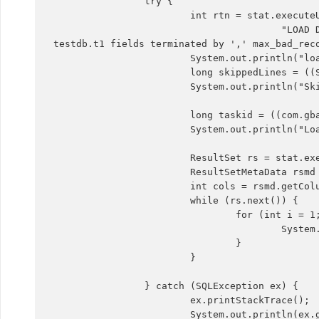
		try {

			int rtn = stat.executeUpdate(

					"LOAD DATA INFILE 'ftp://gbase:gbase@192.168.174.61/zxq/2.txt' into table 
testdb.t1 fields terminated by ',' max_bad_reco
			System.out.println("loaded=" + rtn);// 成功加载的行数

			long skippedLines = ((StatementImpl) (stat)).getSkippedLines();

			System.out.println("Skipped=" + skippedLines);// 成功忽略的行数

			long taskid = ((com.gbase.jdbc.StatementImpl) (stat)).getLoadTaskID();// 任务编号

			System.out.println("LoadTaskId=" + taskid);// 任务编号

			ResultSet rs = stat.executeQuery("show gcluster load logs " + taskid + " limit 0,10");

			ResultSetMetaData rsmd = rs.getMetaData();

			int cols = rsmd.getColumnCount();

			while (rs.next()) {

				for (int i = 1; i <= cols; i++) {

					System.out.println(rsmd.getColumnName(i) + "==>" + rs.getString(i));

				}

			}

		} catch (SQLException ex) {

			ex.printStackTrace();

			System.out.println(ex.getErrorCode());
