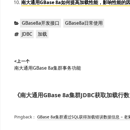
南大通用GBase 8a如何提高加载性能，影响性能的
分
，
GBase8a开发接口
GBase8a日常使用
类：
标
，
JDBC
加载
签：
文
<上一个
章
上
南大通用GBase 8a集群事务功能
导
篇
文
航
章：
《
南大通用GBase 8a集群JDBC获取加载行数 L
Pingback：
GBase 8a集群通过SQL获得加载错误数据信息 – 