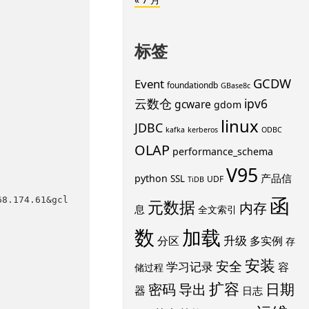
标签
GCDW
Event
foundationdb
GBase8c
云数仓
ipv6
gcware
gdom
linux
JDBC
kafka
kerberos
ODBC
OLAP
performance_schema
V95
产品信
python
SSL
UDF
TiDB
函
68.174.61&gcl
元数据
内存
息
全文索引
数
加载
升级
分区
多实例
存
安装
安全
学习记录
容
储过程
扩容
导出
日期
密码
器
日志