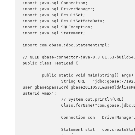
import java.sql.Connection;

import java.sql.DriverManager;

import java.sql.ResultSet;

import java.sql.ResultSetMetaData;

import java.sql.SQLException;

import java.sql.Statement;

import com.gbase.jdbc.StatementImpl;

// NEED gbase-connector-java-8.3.81.53-build54.
public class TestLoad {

	public static void main(String[] args) throws Exception {

		String URL = "jdbc:gbase://192.168.174.61:5258/testdb?
user=gbase&password=gbase20110531&useOldAliasM
usterId=vmax";

		// System.out.println(URL);

		Class.forName("com.gbase.jdbc.Driver");

		Connection con = DriverManager.getConnection(URL);

		Statement stat = con.createStatement();
