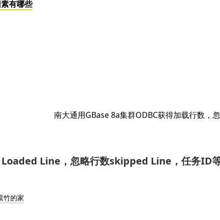
因素有哪些
下
南大通用GBase 8a集群ODBC获得加载行数，
篇
文
章：
oaded Line，忽略行数skipped Line，任务ID
老紫竹的家