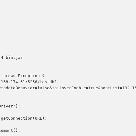
4-bin.jar 

etadataBehavior=false&failoverEnable=true&hostList=192.1