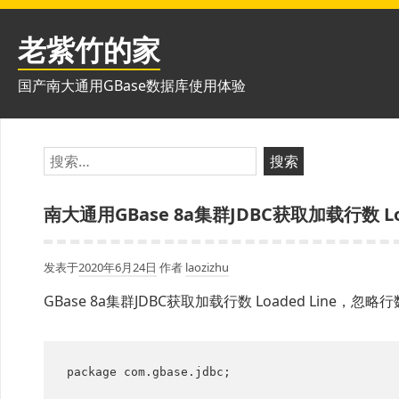
跳
至
老紫竹的家
内
容
国产南大通用GBase数据库使用体验
搜
索：
南大通用GBase 8a集群JDBC获取加载行数 Loa
发表于
2020年6月24日
作者
laozizhu
GBase 8a集群JDBC获取加载行数 Loaded Line，忽略行数
package com.gbase.jdbc;
