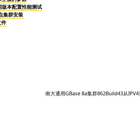
不同版本配置性能测试
3节点集群安装
文件
下
南大通用GBase 8a集群862Build43从IP
篇
文
章：