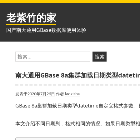
跳
至
老紫竹的家
内
容
国产南大通用GBase数据库使用体验
搜
索：
南大通用GBase 8a集群加载日期类型date
发表于
2020年7月26日
作者
laozizhu
GBase 8a集群加载日期类型datetime自定义格式参数。日期
本文介绍不同日期列，格式相同的情况。如果日期类型