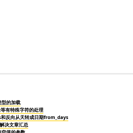
字段类型的加载
路径等有特殊字符的处理
s和反向从天转成日期from_days
和解决文章汇总
ull空值的参数