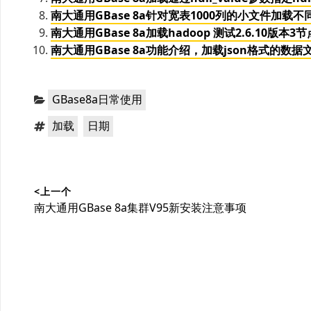
南大通用GBase 8a针对宽表1000列的小文件加载
南大通用GBase 8a加载hadoop 测试2.6.10版本
南大通用GBase 8a功能介绍，加载json格式的数据
分
GBase8a日常使用
类：
标
，
加载
日期
签：
文
<上一个
章
上
南大通用GBase 8a集群V95新安装注意事项
导
篇
文
航
章：