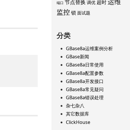
运维
节点替换
超时
调优
端口
监控
锁
面试题
分类
GBase8a运维案例分析
GBase新闻
GBase8a日常使用
GBase8a配置参数
GBase8a开发接口
GBase8a常见疑问
GBase8a错误处理
杂七杂八
其它数据库
ClickHouse