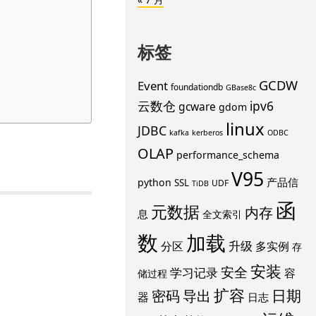
标签
GCDW
Event
foundationdb
GBase8c
云数仓
ipv6
gcware
gdom
linux
JDBC
kafka
kerberos
ODBC
OLAP
performance_schema
V95
产品信
python
SSL
UDF
TiDB
函
元数据
内存
息
全文索引
数
加载
升级
分区
多实例
存
安装
安全
学习记录
容
储过程
扩容
导出
日期
密码
器
日志