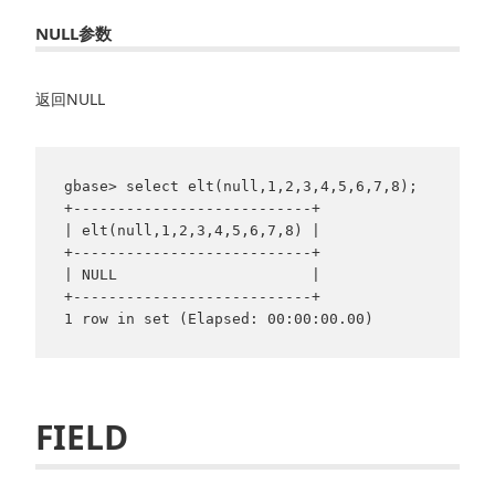
NULL参数
返回NULL
gbase> select elt(null,1,2,3,4,5,6,7,8);

+---------------------------+

| elt(null,1,2,3,4,5,6,7,8) |

+---------------------------+

| NULL                      |

+---------------------------+

FIELD