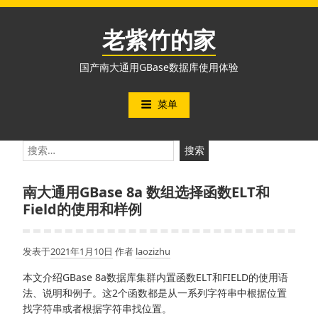
跳
至
老紫竹的家
内
容
国产南大通用GBase数据库使用体验
菜单
搜
索：
南大通用GBase 8a 数组选择函数ELT和
Field的使用和样例
发表于
2021年1月10日
作者
laozizhu
本文介绍GBase 8a数据库集群内置函数ELT和FIELD的使用语
法、说明和例子。这2个函数都是从一系列字符串中根据位置
找字符串或者根据字符串找位置。