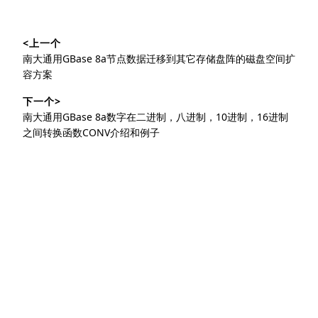
文
<上一个
章
上
南大通用GBase 8a节点数据迁移到其它存储盘阵的磁盘空间扩
导
篇
容方案
文
航
下一个>
章：
下
南大通用GBase 8a数字在二进制，八进制，10进制，16进制
篇
之间转换函数CONV介绍和例子
文
章：