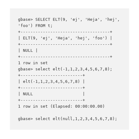
gbase> SELECT ELT(9, 'ej', 'Heja', 'hej', 
'foo') FROM t;

+------------------------------------+

| ELT(9, 'ej', 'Heja', 'hej', 'foo') |

+------------------------------------+

| NULL |

+------------------------------------+

1 row in set

gbase> select elt(-1,1,2,3,4,5,6,7,8);

+-------------------------+

| elt(-1,1,2,3,4,5,6,7,8) |

+-------------------------+

| NULL                    |

+-------------------------+

1 row in set (Elapsed: 00:00:00.00)
