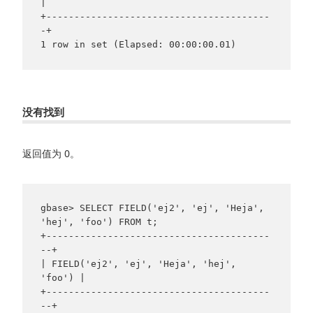
|

+----------------------------------------
-+

没有找到
返回值为 0。
gbase> SELECT FIELD('ej2', 'ej', 'Heja', 
'hej', 'foo') FROM t;

+----------------------------------------
--+

| FIELD('ej2', 'ej', 'Heja', 'hej', 
'foo') |

+----------------------------------------
--+
