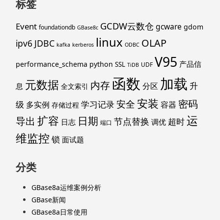
标签
GCDW云数仓
Event
gcware
gdom
foundationdb
GBase8c
linux
OLAP
ipv6
JDBC
kafka
kerberos
ODBC
V95
产品信
performance_schema
python
SSL
UDF
TiDB
函数
加载
元数据
内存
升
分区
息
全文索引
安装
密码
安全
级
学习记录
多实例
容器
存储过程
运
扩容
导出
日期
节点替换
超时
日志
调优
端口
维监控
锁
面试题
分类
GBase8a运维案例分析
GBase新闻
GBase8a日常使用