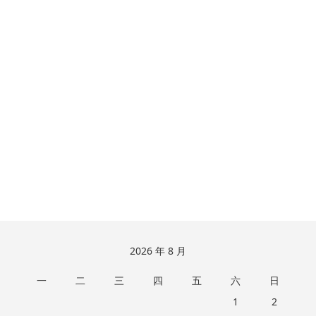
文
章：
跳
2026 年 8 月
至
一
二
三
四
五
六
日
页
脚
1
2