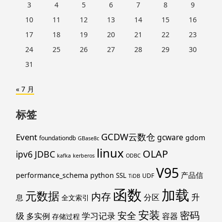
3
4
5
6
7
8
9
10
11
12
13
14
15
16
17
18
19
20
21
22
23
24
25
26
27
28
29
30
31
« 7 月
标签
GCDW云数仓
Event
gcware
gdom
foundationdb
GBase8c
linux
OLAP
ipv6
JDBC
kafka
kerberos
ODBC
V95
产品信
performance_schema
python
SSL
UDF
TiDB
函数
加载
元数据
内存
升
分区
息
全文索引
安装
密码
安全
级
学习记录
多实例
容器
存储过程