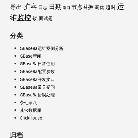
运
扩容
导出
日期
节点替换
超时
日志
调优
端口
维监控
锁
面试题
分类
GBase8a运维案例分析
GBase新闻
GBase8a日常使用
GBase8a配置参数
GBase8a开发接口
GBase8a常见疑问
GBase8a错误处理
杂七杂八
其它数据库
ClickHouse
归档