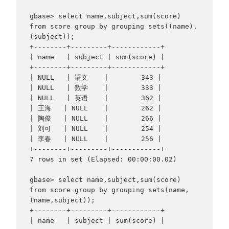
gbase> select name,subject,sum(score) 
from score group by grouping sets((name),
(subject));

+--------+---------+------------+

| name   | subject | sum(score) |

+--------+---------+------------+

| NULL   | 语文    |        343 |

| NULL   | 数学    |        333 |

| NULL   | 英语    |        362 |

| 王海   | NULL    |        262 |

| 陶俊   | NULL    |        266 |

| 刘可   | NULL    |        254 |

| 李春   | NULL    |        256 |

+--------+---------+------------+

7 rows in set (Elapsed: 00:00:00.02)

gbase> select name,subject,sum(score) 
from score group by grouping sets(name,
(name,subject));

+--------+---------+------------+

| name   | subject | sum(score) |
