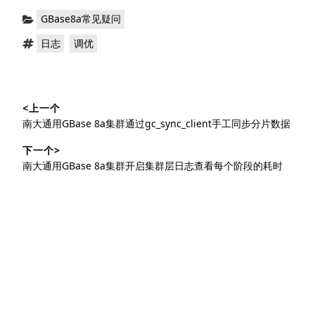
分
GBase8a常见疑问
类：
标
，
日志
调优
签：
文
<上一个
章
上
南大通用GBase 8a集群通过gc_sync_client手工同步分片数据
导
篇
下一个>
文
航
下
南大通用GBase 8a集群开启集群层日志查看每个阶段的耗时
章：
篇
文
章：