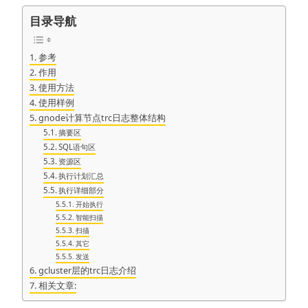
目录导航
参考
作用
使用方法
使用样例
gnode计算节点trc日志整体结构
摘要区
SQL语句区
资源区
执行计划汇总
执行详细部分
开始执行
智能扫描
扫描
其它
发送
gcluster层的trc日志介绍
相关文章: