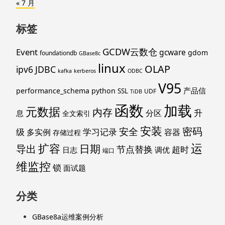
« 7 月
标签
GCDW云数仓
Event
gcware
gdom
foundationdb
GBase8c
linux
OLAP
ipv6
JDBC
kafka
kerberos
ODBC
V95
产品信
performance_schema
python
SSL
UDF
TiDB
函数
加载
元数据
内存
升
分区
息
全文索引
安装
密码
安全
级
学习记录
多实例
容器
存储过程
运
扩容
导出
日期
节点替换
超时
日志
调优
端口
维监控
锁
面试题
分类
GBase8a运维案例分析