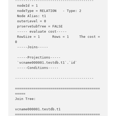
--------------------------------------

 nodeId = 1

 nodeType = RELATION   - Type: 2

 Node Alias: t1

 outerLevel = 0

 prserveSubTree = FALSE

 ----- evaluate cost-----

 RowSize = 1      Rows = 1     The cost = 
0

 -----Joins-----

 -----Projections-----

 `vcname000001.testdb.t1`.`id`

 -----Conditions-----

--------------------------------------

=========================================
=====

Join Tree:

vcname000001.testdb.t1

=========================================