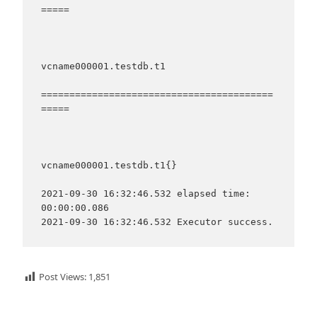
=====

vcname000001.testdb.t1

=========================================
=====

vcname000001.testdb.t1{}

2021-09-30 16:32:46.532 elapsed time: 
00:00:00.086

Post Views:
1,851