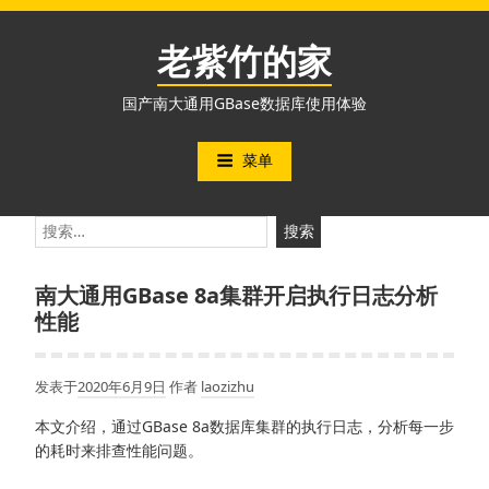
跳
至
老紫竹的家
内
容
国产南大通用GBase数据库使用体验
菜单
搜
索：
南大通用GBase 8a集群开启执行日志分析
性能
发表于
2020年6月9日
作者
laozizhu
本文介绍，通过GBase 8a数据库集群的执行日志，分析每一步
的耗时来排查性能问题。