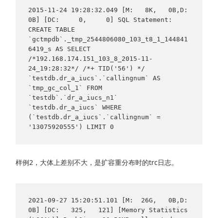
2015-11-24 19:28:32.049 [M:   8K,   0B,D:   
0B] [DC:     0,     0] SQL Statement: 

CREATE TABLE 
`gctmpdb`._tmp_2544806080_103_t8_1_144841
6419_s AS SELECT 
/*192.168.174.151_103_8_2015-11-
24_19:28:32*/ /*+ TID('56') */ 
`testdb.dr_a_iucs`.`callingnum` AS 
`tmp_gc_col_1` FROM 
`testdb`.`dr_a_iucs_n1` 
`testdb.dr_a_iucs` WHERE 
(`testdb.dr_a_iucs`.`callingnum` = 
'13075920555') LIMIT 0
样例2，大体上差别不大，是扩容重分布时的trc日志。
2021-09-27 15:20:51.101 [M:  26G,   0B,D:   
0B] [DC:   325,   121] [Memory Statistics 