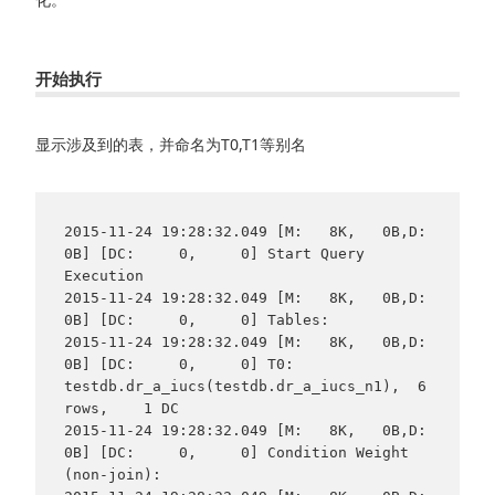
开始执行
显示涉及到的表，并命名为T0,T1等别名
2015-11-24 19:28:32.049 [M:   8K,   0B,D:   
0B] [DC:     0,     0] Start Query 
Execution

2015-11-24 19:28:32.049 [M:   8K,   0B,D:   
0B] [DC:     0,     0] Tables:

2015-11-24 19:28:32.049 [M:   8K,   0B,D:   
0B] [DC:     0,     0] T0:          
testdb.dr_a_iucs(testdb.dr_a_iucs_n1),  6 
rows,    1 DC

2015-11-24 19:28:32.049 [M:   8K,   0B,D:   
0B] [DC:     0,     0] Condition Weight 
(non-join):
