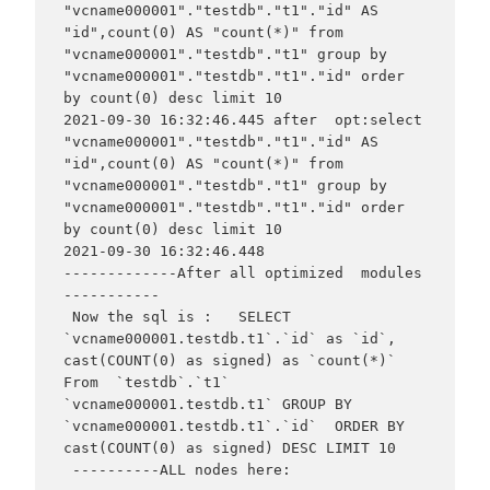
"vcname000001"."testdb"."t1"."id" AS 
"id",count(0) AS "count(*)" from 
"vcname000001"."testdb"."t1" group by 
"vcname000001"."testdb"."t1"."id" order 
by count(0) desc limit 10

2021-09-30 16:32:46.445 after  opt:select 
"vcname000001"."testdb"."t1"."id" AS 
"id",count(0) AS "count(*)" from 
"vcname000001"."testdb"."t1" group by 
"vcname000001"."testdb"."t1"."id" order 
by count(0) desc limit 10

2021-09-30 16:32:46.448

-------------After all optimized  modules 
-----------

 Now the sql is :   SELECT 
`vcname000001.testdb.t1`.`id` as `id`, 
cast(COUNT(0) as signed) as `count(*)` 
From  `testdb`.`t1` 
`vcname000001.testdb.t1` GROUP BY 
`vcname000001.testdb.t1`.`id`  ORDER BY 
cast(COUNT(0) as signed) DESC LIMIT 10

 ----------ALL nodes here:
