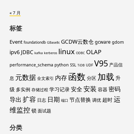
« 7 月
标签
GCDW云数仓
Event
gcware
gdom
foundationdb
GBase8c
linux
OLAP
ipv6
JDBC
kafka
kerberos
ODBC
V95
产品信
performance_schema
python
SSL
UDF
TiDB
函数
加载
元数据
内存
升
分区
息
全文索引
安装
密码
安全
级
学习记录
多实例
容器
存储过程
运
扩容
导出
日期
节点替换
超时
日志
调优
端口
维监控
锁
面试题
分类