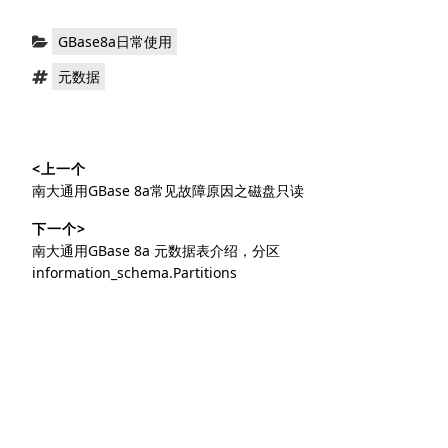
分
GBase8a日常使用
类：
标
元数据
签：
文
<上一个
章
上
南大通用GBase 8a常见故障原因之磁盘只读
导
篇
下一个>
文
航
下
南大通用GBase 8a 元数据表介绍，分区
章：
篇
information_schema.Partitions
文
章：