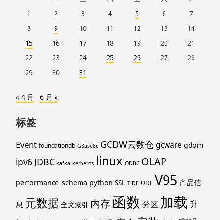
脚
1
2
3
4
5
6
7
8
9
10
11
12
13
14
15
16
17
18
19
20
21
22
23
24
25
26
27
28
29
30
31
« 4 月
6 月 »
标签
GCDW云数仓
Event
gcware
gdom
foundationdb
GBase8c
linux
OLAP
ipv6
JDBC
kafka
kerberos
ODBC
V95
产品信
performance_schema
python
SSL
UDF
TiDB
函数
加载
元数据
内存
升
分区
息
全文索引