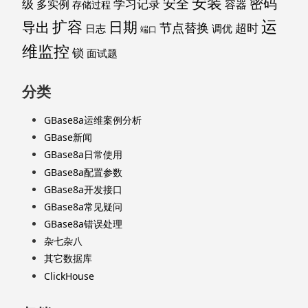
安装
密码
安全
级
学习记录
多实例
容器
存储过程
运
扩容
导出
日期
节点替换
超时
日志
调优
端口
维监控
锁
面试题
分类
GBase8a运维案例分析
GBase新闻
GBase8a日常使用
GBase8a配置参数
GBase8a开发接口
GBase8a常见疑问
GBase8a错误处理
杂七杂八
其它数据库
ClickHouse