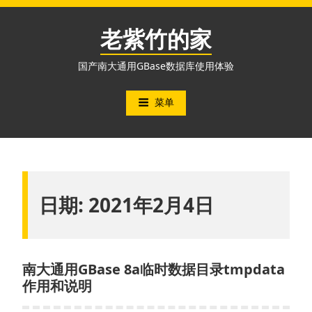
跳
至
老紫竹的家
内
容
国产南大通用GBase数据库使用体验
菜单
日期:
2021年2月4日
南大通用GBase 8a临时数据目录tmpdata
作用和说明