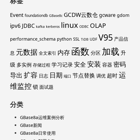
标签
GCDW云数仓
Event
gcware
gdom
foundationdb
GBase8c
linux
OLAP
ipv6
JDBC
kafka
kerberos
ODBC
V95
产品信
performance_schema
python
SSL
UDF
TiDB
函数
加载
元数据
内存
升
分区
息
全文索引
安装
密码
安全
级
学习记录
多实例
容器
存储过程
运
扩容
导出
日期
节点替换
超时
日志
调优
端口
维监控
锁
面试题
分类
GBase8a运维案例分析
GBase新闻
GBase8a日常使用