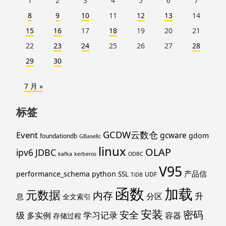
1
2
3
4
5
6
7
8
9
10
11
12
13
14
15
16
17
18
19
20
21
22
23
24
25
26
27
28
29
30
7 月 »
标签
GCDW云数仓
Event
gcware
gdom
foundationdb
GBase8c
linux
OLAP
ipv6
JDBC
kafka
kerberos
ODBC
V95
产品信
performance_schema
python
SSL
UDF
TiDB
函数
加载
元数据
内存
升
分区
息
全文索引
安装
密码
安全
级
学习记录
多实例
容器
存储过程