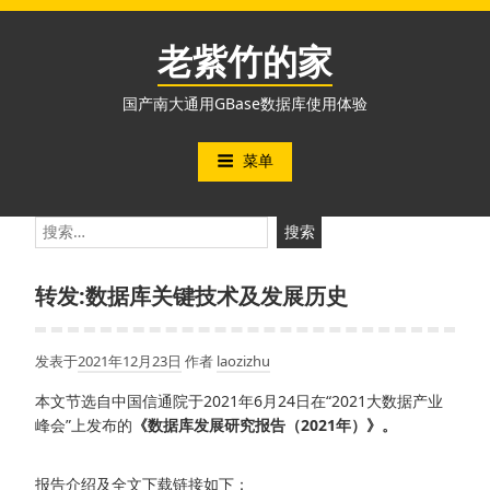
跳
至
老紫竹的家
内
容
国产南大通用GBase数据库使用体验
菜单
搜
索：
转发:数据库关键技术及发展历史
发表于
2021年12月23日
作者
laozizhu
本文节选自中国信通院于2021年6月24日在“2021大数据产业
峰会”上发布的
《数据库发展研究报告（2021年）》。
报告介绍及全文下载链接如下：