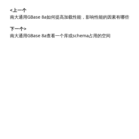
文
<上一个
章
上
南大通用GBase 8a如何提高加载性能，影响性能的因素有哪些
导
篇
下一个>
文
航
下
南大通用GBase 8a查看一个库或schema占用的空间
章：
篇
文
章：