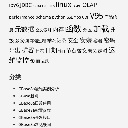
linux
OLAP
ipv6
JDBC
kafka
kerberos
ODBC
V95
产品信
performance_schema
python
SSL
UDF
TiDB
函数
加载
元数据
内存
升
分区
息
全文索引
安装
密码
安全
级
学习记录
多实例
容器
存储过程
运
扩容
导出
日期
节点替换
超时
日志
调优
端口
维监控
锁
面试题
分类
GBase8a运维案例分析
GBase新闻
GBase8a日常使用
GBase8a配置参数
GBase8a开发接口
GBase8a常见疑问