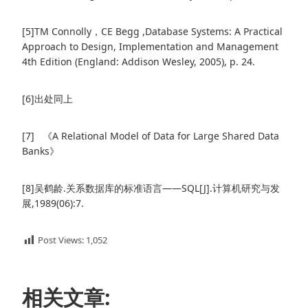
[5]TM Connolly，CE Begg ,Database Systems: A Practical
Approach to Design, Implementation and Management
4th Edition (England: Addison Wesley, 2005), p. 24.
[6]出处同上
[7] 《A Relational Model of Data for Large Shared Data
Banks》
[8]吴鹤龄.关系数据库的标准语言——SQL[J].计算机研究与发
展,1989(06):7.
Post Views:
1,052
相关文章: