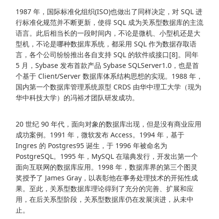
1987 年，国际标准化组织(ISO)也做出了同样决定，对 SQL 进
行标准化规范并不断更新，使得 SQL 成为关系型数据库的主流
语言。此后相当长的一段时间内，不论是微机、小型机还是大
型机，不论是哪种数据库系统，都采用 SQL 作为数据存取语
言，各个公司纷纷推出各自支持 SQL 的软件或接口[8]。同年
5 月，Sybase 发布首款产品 Sybase SQLServer1.0，也是首
个基于 Client/Server 数据库体系结构思想的实现。1988 年，
国内第一个数据库管理系统原型 CRDS 由华中理工大学（现为
华中科技大学）的冯裕才团队研发成功。
20 世纪 90 年代，面向对象的数据库出现，但是没有商业应用
成功案例。1991 年，微软发布 Access。1994 年，基于
Ingres 的 Postgres95 诞生，于 1996 年被命名为
PostgreSQL。1995 年，MySQL 在瑞典发行，开发出第一个
面向互联网的数据库应用。1998 年，数据库界的第三个图灵
奖授予了 James Gray，以表彰他在事务处理技术的开拓性成
果。至此，关系型数据库理论得到了充分的完善、扩展和应
用，在后关系型阶段，关系型数据库仍在发展演进，从未中
止。