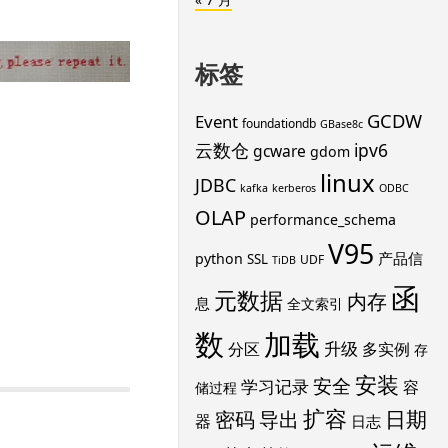
标签
GCDW
Event
foundationdb
GBase8c
云数仓
ipv6
gcware
gdom
linux
JDBC
kafka
kerberos
ODBC
OLAP
performance_schema
V95
产品信
python
SSL
UDF
TiDB
函
元数据
内存
息
全文索引
数
加载
升级
分区
多实例
存
安装
安全
学习记录
容
储过程
扩容
导出
日期
密码
器
日志