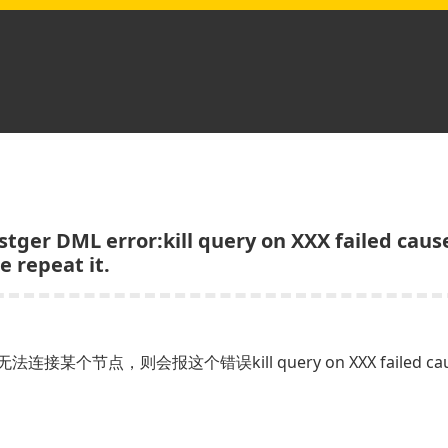
L error:kill query on XXX failed cause 
e repeat it.
个节点，则会报这个错误kill query on XXX failed cause 