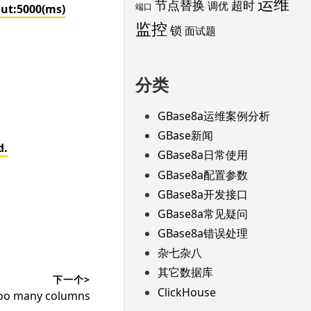
运维
节点替换
超时
调优
端口
ut:5000(ms)
监控
锁
面试题
分类
GBase8a运维案例分析
GBase新闻
d.
GBase8a日常使用
GBase8a配置参数
GBase8a开发接口
GBase8a常见疑问
GBase8a错误处理
杂七杂八
其它数据库
下一个>
ClickHouse
many columns