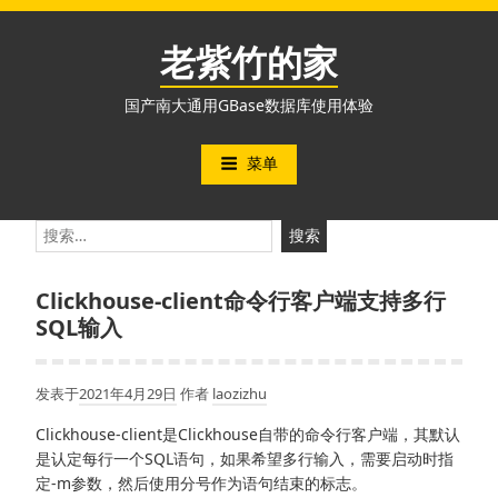
跳
至
老紫竹的家
内
容
国产南大通用GBase数据库使用体验
菜单
搜
索：
Clickhouse-client命令行客户端支持多行
SQL输入
发表于
2021年4月29日
作者
laozizhu
Clickhouse-client是Clickhouse自带的命令行客户端，其默认
是认定每行一个SQL语句，如果希望多行输入，需要启动时指
定-m参数，然后使用分号作为语句结束的标志。