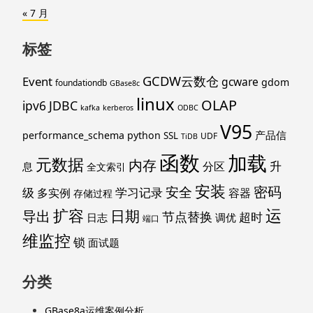
« 7 月
标签
GCDW云数仓
Event
gcware
gdom
foundationdb
GBase8c
linux
OLAP
ipv6
JDBC
kafka
kerberos
ODBC
V95
产品信
performance_schema
python
SSL
UDF
TiDB
函数
加载
元数据
内存
升
分区
息
全文索引
安装
密码
安全
级
学习记录
多实例
容器
存储过程
运
扩容
导出
日期
节点替换
超时
日志
调优
端口
维监控
锁
面试题
分类
GBase8a运维案例分析