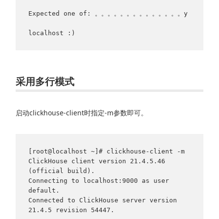
Expected one of: 。。。。。。。。。。。。。。y

采用多行模式
启动clickhouse-client时指定-m参数即可。
[root@localhost ~]# clickhouse-client -m

ClickHouse client version 21.4.5.46 
(official build).

Connecting to localhost:9000 as user 
default.

Connected to ClickHouse server version 
21.4.5 revision 54447.
