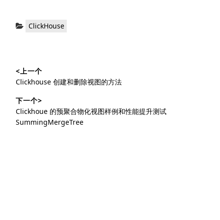
分
ClickHouse
类：
文
<上一个
章
上
Clickhouse 创建和删除视图的方法
导
篇
下一个>
文
航
下
Clickhoue 的预聚合物化视图样例和性能提升测试
章：
篇
SummingMergeTree
文
章：