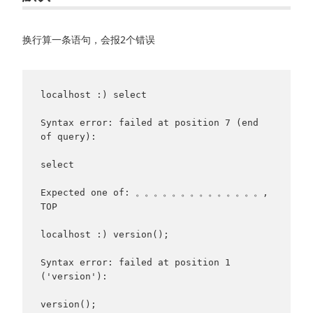
换行算一条语句，会报2个错误
localhost :) select

Syntax error: failed at position 7 (end 
of query):

select

Expected one of: 。。。。。。。。。。。。。。, 
TOP

localhost :) version();

Syntax error: failed at position 1 
('version'):

version();
