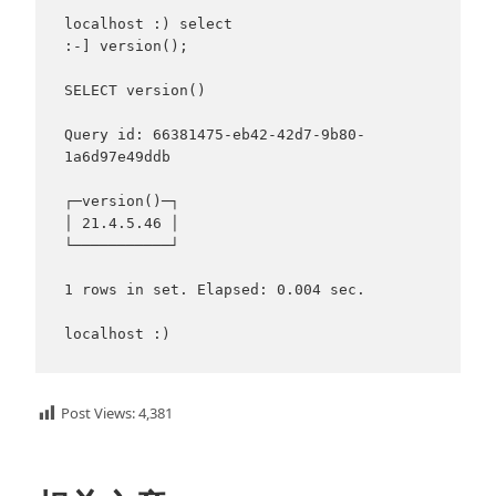
localhost :) select

:-] version();

SELECT version()

Query id: 66381475-eb42-42d7-9b80-
1a6d97e49ddb

┌─version()─┐

│ 21.4.5.46 │

└───────────┘

1 rows in set. Elapsed: 0.004 sec.

Post Views:
4,381