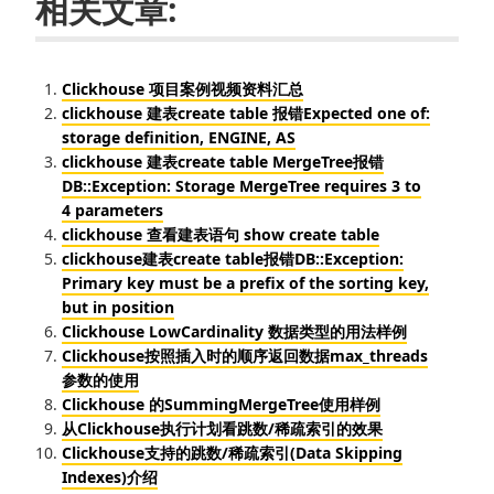
相关文章:
Clickhouse 项目案例视频资料汇总
clickhouse 建表create table 报错Expected one of:
storage definition, ENGINE, AS
clickhouse 建表create table MergeTree报错
DB::Exception: Storage MergeTree requires 3 to
4 parameters
clickhouse 查看建表语句 show create table
clickhouse建表create table报错DB::Exception:
Primary key must be a prefix of the sorting key,
but in position
Clickhouse LowCardinality 数据类型的用法样例
Clickhouse按照插入时的顺序返回数据max_threads
参数的使用
Clickhouse 的SummingMergeTree使用样例
从Clickhouse执行计划看跳数/稀疏索引的效果
Clickhouse支持的跳数/稀疏索引(Data Skipping
Indexes)介绍