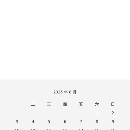
跳
2026 年 8 月
至
一
二
三
四
五
六
日
页
脚
1
2
3
4
5
6
7
8
9