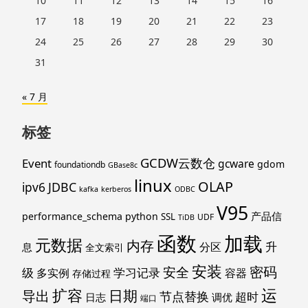
10
11
12
13
14
15
16
17
18
19
20
21
22
23
24
25
26
27
28
29
30
31
« 7 月
标签
GCDW云数仓
Event
gcware
gdom
foundationdb
GBase8c
linux
OLAP
ipv6
JDBC
kafka
kerberos
ODBC
V95
产品信
performance_schema
python
SSL
UDF
TiDB
函数
加载
元数据
内存
升
分区
息
全文索引
安装
密码
安全
级
学习记录
多实例
容器
存储过程
运
扩容
导出
日期
节点替换
超时
日志
调优
端口