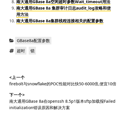
南大通用GBase 8a空闲超时参数Wait_timeout用法
南大通用GBase 8a 集群审计日志audit_log攻略和使
用方法
南大通用GBase 8a集群线程连接相关的配置参数
分
GBase8a配置参数
类：
标
，
超时
锁
签：
文
<上一个
章
上
firebolt与snowflake的POC性能对比快50-6000倍,便宜10倍
导
篇
下一个>
文
航
下
南大通用GBase 8a在openssh 8.5p1版本sftp加载报Failed
章：
篇
initialization错误原因和解决方案
文
章：