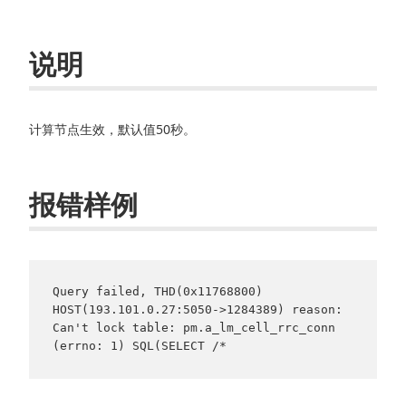
说明
计算节点生效，默认值50秒。
报错样例
Query failed, THD(0x11768800) 
HOST(193.101.0.27:5050->1284389) reason: 
Can't lock table: pm.a_lm_cell_rrc_conn 
(errno: 1) SQL(SELECT /*