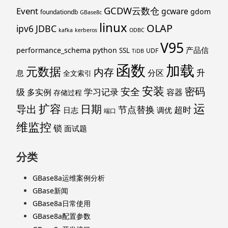
GCDW云数仓
Event
gcware
gdom
foundationdb
GBase8c
linux
OLAP
ipv6
JDBC
kafka
kerberos
ODBC
V95
产品信
performance_schema
python
SSL
UDF
TiDB
函数
加载
元数据
内存
升
分区
息
全文索引
安装
密码
安全
级
学习记录
多实例
容器
存储过程
运
扩容
导出
日期
节点替换
超时
日志
调优
端口
维监控
锁
面试题
分类
GBase8a运维案例分析
GBase新闻
GBase8a日常使用
GBase8a配置参数