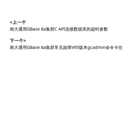
文
<上一个
章
上
南大通用GBase 8a集群C API连接数据库的超时参数
导
篇
下一个>
文
航
下
南大通用GBase 8a集群常见故障V95版本gcadmin命令卡住
章：
篇
文
章：