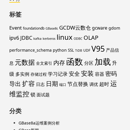
标签
GCDW云数仓
Event
gcware
gdom
foundationdb
GBase8c
linux
OLAP
ipv6
JDBC
kafka
kerberos
ODBC
V95
产品信
performance_schema
python
SSL
UDF
TiDB
函数
加载
元数据
内存
升
分区
息
全文索引
安装
密码
安全
级
学习记录
多实例
容器
存储过程
运
扩容
导出
日期
节点替换
超时
日志
调优
端口
维监控
锁
面试题
分类
GBase8a运维案例分析