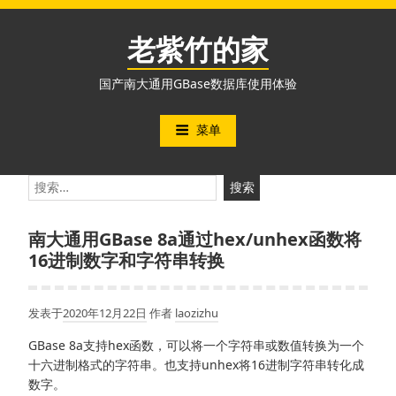
跳
至
老紫竹的家
内
容
国产南大通用GBase数据库使用体验
菜单
搜
索：
南大通用GBase 8a通过hex/unhex函数将
16进制数字和字符串转换
发表于
2020年12月22日
作者
laozizhu
GBase 8a支持hex函数，可以将一个字符串或数值转换为一个
十六进制格式的字符串。也支持unhex将16进制字符串转化成
数字。