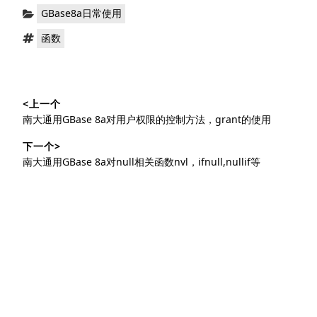
分
GBase8a日常使用
类：
标
函数
签：
文
<上一个
章
上
南大通用GBase 8a对用户权限的控制方法，grant的使用
导
篇
下一个>
文
航
下
南大通用GBase 8a对null相关函数nvl，ifnull,nullif等
章：
篇
文
章：