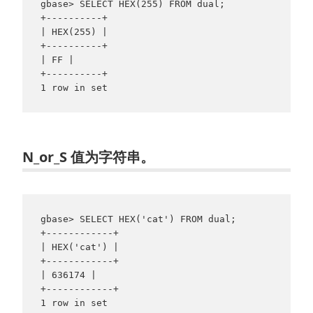
gbase> SELECT HEX(255) FROM dual;

+----------+

| HEX(255) |

+----------+

| FF |

+----------+

N_or_S 值为字符串。
gbase> SELECT HEX('cat') FROM dual;

+------------+

| HEX('cat') |

+------------+

| 636174 |

+------------+

1 row in set