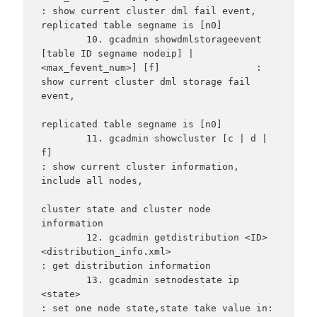
: show current cluster dml fail event,                                                                                                                                        
replicated table segname is [n0]

        10. gcadmin showdmlstorageevent 
[table ID segname nodeip] | 
<max_fevent_num>] [f]                 : 
show current cluster dml storage fail 
event,

replicated table segname is [n0]

        11. gcadmin showcluster [c | d | 
f]                                                               
: show current cluster information, 
include all nodes,

cluster state and cluster node 
information

        12. gcadmin getdistribution <ID> 
<distribution_info.xml>                                          
: get distribution information

        13. gcadmin setnodestate ip 
<state>                                                               
: set one node state,state take value in: 