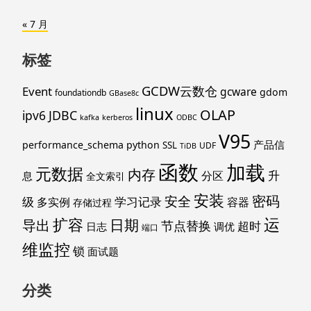
« 7 月
标签
GCDW云数仓
Event
gcware
gdom
foundationdb
GBase8c
linux
OLAP
ipv6
JDBC
kafka
kerberos
ODBC
V95
产品信
performance_schema
python
SSL
UDF
TiDB
函数
加载
元数据
内存
升
分区
息
全文索引
安装
密码
安全
级
学习记录
多实例
容器
存储过程
运
扩容
导出
日期
节点替换
超时
日志
调优
端口
维监控
锁
面试题
分类