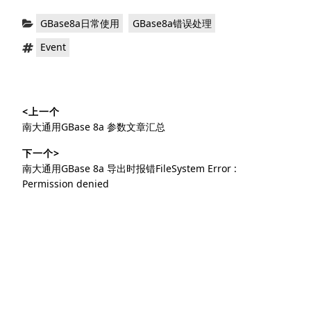
分
，
GBase8a日常使用
GBase8a错误处理
类：
标
Event
签：
文
<上一个
章
上
南大通用GBase 8a 参数文章汇总
导
篇
下一个>
文
航
下
南大通用GBase 8a 导出时报错FileSystem Error :
章：
篇
Permission denied
文
章：