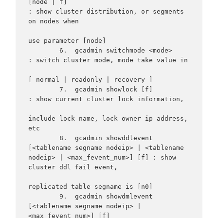
[node | f]                                                           
: show cluster distribution, or segments 
on nodes when

use parameter [node]

        6.  gcadmin switchmode <mode>                                                                     
: switch cluster mode, mode take value in

[ normal | readonly | recovery ]

        7.  gcadmin showlock [f]                                                                          
: show current cluster lock information,

include lock name, lock owner ip address, 
etc

        8.  gcadmin showddlevent 
[<tablename segname nodeip> | <tablename 
nodeip> | <max_fevent_num>] [f] : show 
cluster ddl fail event,

replicated table segname is [n0]

        9.  gcadmin showdmlevent 
[<tablename segname nodeip> | 
<max_fevent_num>] [f]                      