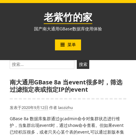
跳
至
老紫竹的家
内
容
国产南大通用GBase数据库使用体验
菜单
搜
索：
南大通用GBase 8a 当event很多时，筛选
过滤指定表或指定IP的event
发表于
2020年9月12日
作者
laozizhu
GBase 8a 数据库集群通过gcadmin命令对集群状态进行维
护，当集群出现event时，通过show命令查看。但如果event
已经积压很多，或者只关心某个表的event,可以通过新版本集