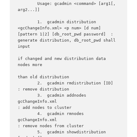
        Usage: gcadmin <command> [arg1[, 
arg2...]]

        1.  gcadmin distribution 
<gcChangeInfo.xml> <p num> [d num] 
[pattern 1|2] [db_root_pwd password]  : 
generate distribution, db_root_pwd shall 
input

if changed and new distribution data 
nodes more

than old distribution

        2.  gcadmin rmdistribution [ID]                                                                   
: remove distribution

        3.  gcadmin addnodes 
gcChangeInfo.xml                                                             
: add nodes to cluster

        4.  gcadmin rmnodes 
gcChangeInfo.xml                                                              
: remove nodes from cluster

        5.  gcadmin showdistribution 