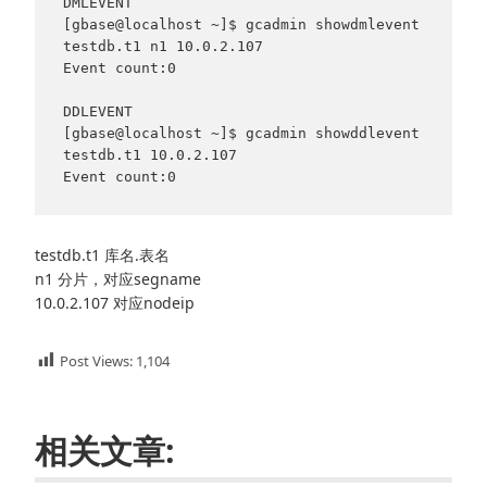
DMLEVENT

[gbase@localhost ~]$ gcadmin showdmlevent 
testdb.t1 n1 10.0.2.107

Event count:0

DDLEVENT

[gbase@localhost ~]$ gcadmin showddlevent 
testdb.t1 10.0.2.107

testdb.t1 库名.表名
n1 分片，对应segname
10.0.2.107 对应nodeip
Post Views:
1,104
相关文章: