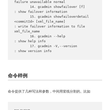
failure unavailable normal

        14. gcadmin showfailover [f]                                                                      
: show failover information

        15. gcadmin showfailoverdetail 
<commitId> [xml_file_name]                                         
: write failover information to file 
xml_file_name

        16. gcadmin --help                                                                                
: show help info

        17. gcadmin -V,--version                                                                          
命令样例
命令提供了几种写法和参数，中间用竖线分割的。比如