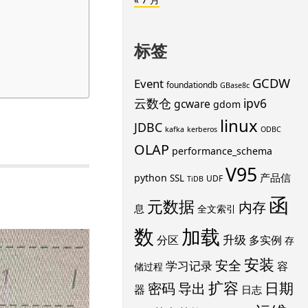
标签
GCDW
Event
foundationdb
GBase8c
云数仓
ipv6
gcware
gdom
linux
JDBC
kafka
kerberos
ODBC
OLAP
performance_schema
V95
产品信
python
SSL
UDF
TiDB
函
元数据
内存
息
全文索引
数
加载
升级
分区
多实例
存
安装
安全
学习记录
容
储过程
扩容
导出
日期
密码
器
日志