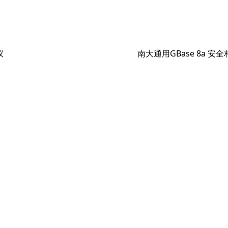
下
议
南大通用GBase 8a 安
篇
文
章：