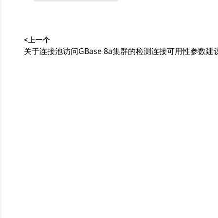
类：
文
<上一个
章
上
关于连接池访问GBase 8a集群的检测连接可用性参数建
导
篇
文
航
章：