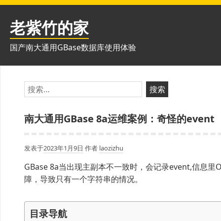
跳
至
老紫竹的家
内
容
国产南大通用GBase数据库使用体验
搜
索：
南大通用GBase 8a运维案例：奇怪的event
发表于
2023年1月9日
作者
laozizhu
GBase 8a当出现主副本不一致时，会记录event,信息里
障，导致只有一个字符串的情况。
目录导航