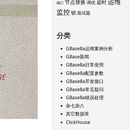
运维
节点替换
超时
调优
端口
监控
锁
面试题
分类
GBase8a运维案例分析
GBase新闻
GBase8a日常使用
GBase8a配置参数
GBase8a开发接口
GBase8a常见疑问
GBase8a错误处理
杂七杂八
其它数据库
ClickHouse