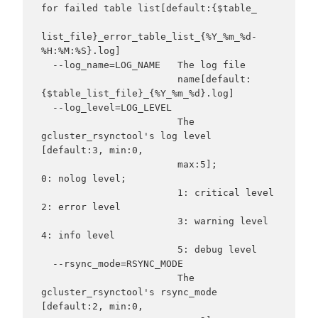
for failed table list[default:{$table_

list_file}_error_table_list_{%Y_%m_%d-
%H:%M:%S}.log]

  --log_name=LOG_NAME   The log file

                        name[default:
{$table_list_file}_{%Y_%m_%d}.log]

  --log_level=LOG_LEVEL

                        The 
gcluster_rsynctool's log level 
[default:3, min:0,

                        max:5];                       
0: nolog level;

                        1: critical level                       
2: error level

                        3: warning level                       
4: info level

                        5: debug level

  --rsync_mode=RSYNC_MODE

                        The 
gcluster_rsynctool's rsync_mode 
[default:2, min:0,
