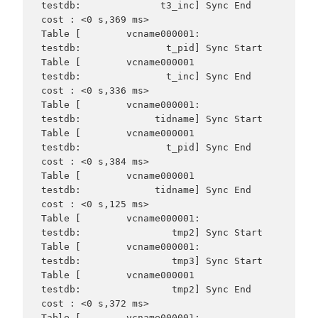
testdb:              t3_inc] Sync End     
cost : <0 s,369 ms>

Table [        vcname000001:              
testdb:               t_pid] Sync Start

Table [        vcname000001              
testdb:               t_inc] Sync End     
cost : <0 s,336 ms>

Table [        vcname000001:              
testdb:             tidname] Sync Start

Table [        vcname000001              
testdb:               t_pid] Sync End     
cost : <0 s,384 ms>

Table [        vcname000001              
testdb:             tidname] Sync End     
cost : <0 s,125 ms>

Table [        vcname000001:              
testdb:                tmp2] Sync Start

Table [        vcname000001:              
testdb:                tmp3] Sync Start

Table [        vcname000001              
testdb:                tmp2] Sync End     
cost : <0 s,372 ms>

Table [        vcname000001:              