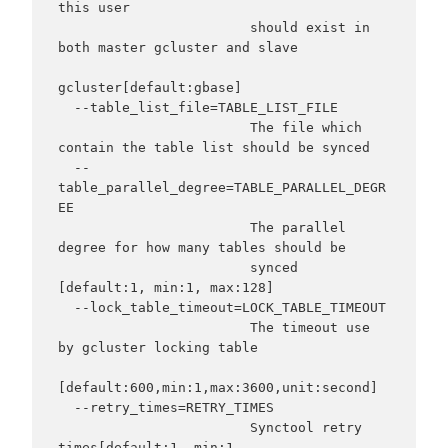
this user

                        should exist in 
both master gcluster and slave

gcluster[default:gbase]

  --table_list_file=TABLE_LIST_FILE

                        The file which 
contain the table list should be synced

  --
table_parallel_degree=TABLE_PARALLEL_DEGR
EE

                        The parallel 
degree for how many tables should be

                        synced 
[default:1, min:1, max:128]

  --lock_table_timeout=LOCK_TABLE_TIMEOUT

                        The timeout use 
by gcluster locking table

[default:600,min:1,max:3600,unit:second]

  --retry_times=RETRY_TIMES

                        Synctool retry 
times[default:1, min:1,
