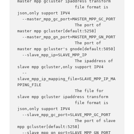
master mpp gcluster ipaddress transform

                        file format is 
json,only support IPV4

  --master_mpp_gc_port=MASTER_MPP_GC_PORT

                        The port of 
master mpp gcluster[default:5258]

  --master_mpp_gn_port=MASTER_MPP_GN_PORT

                        The port of 
master mpp gcluster's gnode[default:5050]

  --slave_mpp_ip=SLAVE_MPP_IP

                        The ipaddress of 
slave mpp gcluster,only support IPV4

  --
slave_mpp_ip_mapping_file=SLAVE_MPP_IP_MA
PPING_FILE

                        The file for 
slave mpp gcluster ipaddress transform

                        file format is 
json,only support IPV4

  --slave_mpp_gc_port=SLAVE_MPP_GC_PORT

                        The port of slave 
mpp gcluster[default:5258]

  --slave_mpp_gn_port=SLAVE_MPP_GN_PORT
