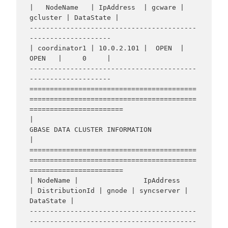
|   NodeName   | IpAddress  | gcware | 
gcluster | DataState |

-----------------------------------------
--------------------

| coordinator1 | 10.0.2.101 |  OPEN  |   
OPEN   |     0     |

-----------------------------------------
--------------------

=========================================
=========================================
=======================

|                                    
GBASE DATA CLUSTER INFORMATION                                     
|

=========================================
=========================================
=======================

| NodeName |                IpAddress                 
| DistributionId | gnode | syncserver | 
DataState |

-----------------------------------------
-----------------------------------------