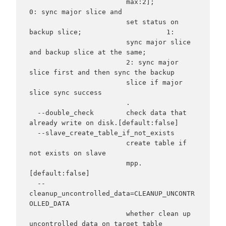
                        max:2];                     
0: sync major slice and

                        set status on 
backup slice;                     1:

                        sync major slice 
and backup slice at the same;

                        2: sync major 
slice first and then sync the backup

                        slice if major 
slice sync success

                        .

  --double_check        check data that 
already write on disk.[default:false]

  --slave_create_table_if_not_exists

                        create table if 
not exists on slave

                        mpp.
[default:false]

  --
cleanup_uncontrolled_data=CLEANUP_UNCONTR
OLLED_DATA

                        whether clean up 
uncontrolled data on target table
