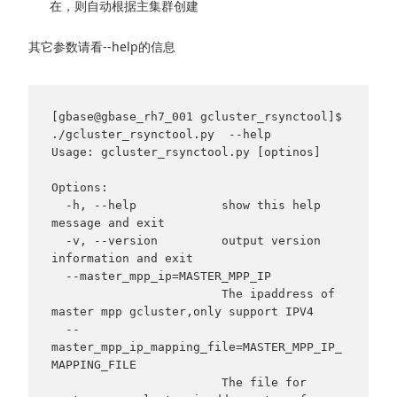
在，则自动根据主集群创建
其它参数请看--help的信息
[gbase@gbase_rh7_001 gcluster_rsynctool]$ 
./gcluster_rsynctool.py  --help

Usage: gcluster_rsynctool.py [optinos]

Options:

  -h, --help            show this help 
message and exit

  -v, --version         output version 
information and exit

  --master_mpp_ip=MASTER_MPP_IP

                        The ipaddress of 
master mpp gcluster,only support IPV4

  --
master_mpp_ip_mapping_file=MASTER_MPP_IP_
MAPPING_FILE

                        The file for 