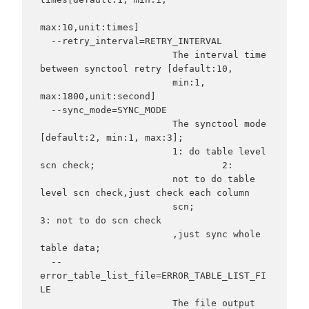
max:10,unit:times]

  --retry_interval=RETRY_INTERVAL

                        The interval time 
between synctool retry [default:10,

                        min:1, 
max:1800,unit:second]

  --sync_mode=SYNC_MODE

                        The synctool mode 
[default:2, min:1, max:3];

                        1: do table level 
scn check;                       2:

                        not to do table 
level scn check,just check each column

                        scn;                       
3: not to do scn check

                        ,just sync whole 
table data;

  --
error_table_list_file=ERROR_TABLE_LIST_FI
LE

                        The file output 