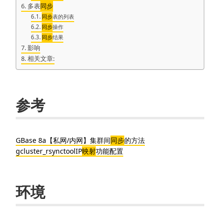
多表
同步
同步
表的列表
同步
操作
同步
结果
影响
相关文章:
参考
GBase 8a【私网/内网】集群间
同步
的方法
gcluster_rsynctoolIP
映射
功能配置
环境