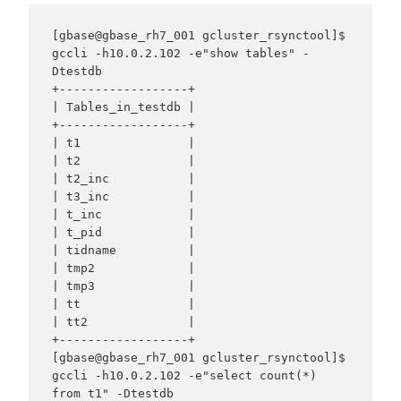
[gbase@gbase_rh7_001 gcluster_rsynctool]$ 
gccli -h10.0.2.102 -e"show tables" -
Dtestdb

+------------------+

| Tables_in_testdb |

+------------------+

| t1               |

| t2               |

| t2_inc           |

| t3_inc           |

| t_inc            |

| t_pid            |

| tidname          |

| tmp2             |

| tmp3             |

| tt               |

| tt2              |

+------------------+

[gbase@gbase_rh7_001 gcluster_rsynctool]$ 
gccli -h10.0.2.102 -e"select count(*) 
from t1" -Dtestdb
