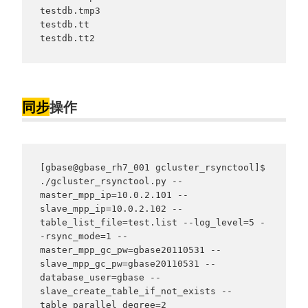
testdb.tmp3

testdb.tt

testdb.tt2
同步
操作
[gbase@gbase_rh7_001 gcluster_rsynctool]$ 
./gcluster_rsynctool.py --
master_mpp_ip=10.0.2.101 --
slave_mpp_ip=10.0.2.102 --
table_list_file=test.list --log_level=5 -
-rsync_mode=1 --
master_mpp_gc_pw=gbase20110531 --
slave_mpp_gc_pw=gbase20110531 --
database_user=gbase --
slave_create_table_if_not_exists --
table_parallel_degree=2
