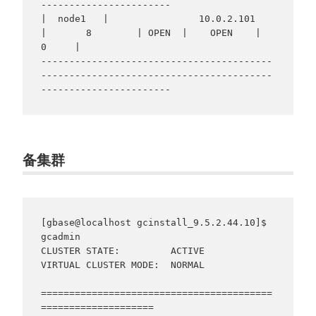
-----------------------

|  node1   |                10.0.2.101                
|       8        | OPEN  |    OPEN    |     
0     |

-----------------------------------------
-----------------------------------------
-----------------------
备集群
[gbase@localhost gcinstall_9.5.2.44.10]$ 
gcadmin

CLUSTER STATE:         ACTIVE

VIRTUAL CLUSTER MODE:  NORMAL

=========================================
====================
