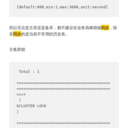
[default:600,min:1,max:3600,unit:second]
所以无论是主库还是备库，都不建议在业务高峰期做
同步
，除
非
同步
的是当前不常用的历史表。
主集群锁
 Total : 1

+========================================
=========================================
===+

 |                                   
GCLUSTER LOCK                                    
|

+========================================