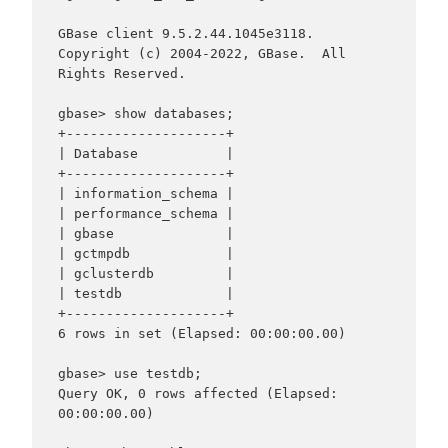
GBase client 9.5.2.44.1045e3118. 
Copyright (c) 2004-2022, GBase.  All 
Rights Reserved.

gbase> show databases;

+--------------------+

| Database           |

+--------------------+

| information_schema |

| performance_schema |

| gbase              |

| gctmpdb            |

| gclusterdb         |

| testdb             |

+--------------------+

6 rows in set (Elapsed: 00:00:00.00)

gbase> use testdb;

Query OK, 0 rows affected (Elapsed: 
00:00:00.00)
