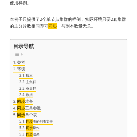
使用样例。
本例子只提供了2个单节点集群的样例，实际环境只要2套集群
的主分片数相同即可
同步
，与副本数量无关。
目录导航
参考
环境
版本
主集群
备集群
数据
同步
准备
同步
工具参数
同步
单个表
同步
表的列表文件
同步
操作
同步
结果