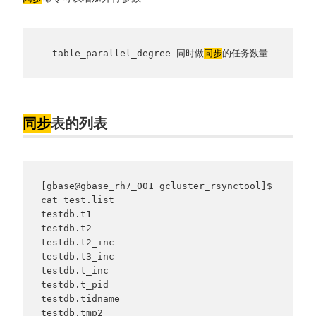
--table_parallel_degree 同时做
同步
的任务数量
同步
表的列表
[gbase@gbase_rh7_001 gcluster_rsynctool]$ 
cat test.list

testdb.t1

testdb.t2

testdb.t2_inc

testdb.t3_inc

testdb.t_inc

testdb.t_pid

testdb.tidname

testdb.tmp2
