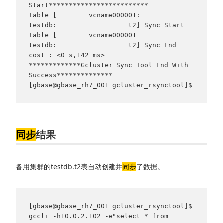
Start*************************

Table [        vcname000001:              
testdb:                  t2] Sync Start

Table [        vcname000001              
testdb:                  t2] Sync End     
cost : <0 s,142 ms>

*************Gcluster Sync Tool End With 
Success**************

[gbase@gbase_rh7_001 gcluster_rsynctool]$
同步
结果
备用集群的testdb.t2表自动创建并
同步
了数据。
[gbase@gbase_rh7_001 gcluster_rsynctool]$ 
gccli -h10.0.2.102 -e"select * from 