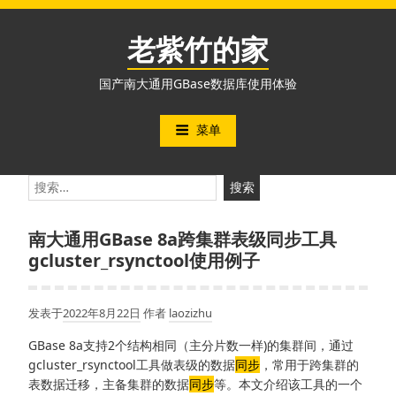
跳
至
老紫竹的家
内
容
国产南大通用GBase数据库使用体验
菜单
搜
索：
南大通用GBase 8a跨集群表级同步工具
gcluster_rsynctool使用例子
发表于
2022年8月22日
作者
laozizhu
GBase 8a支持2个结构相同（主分片数一样)的集群间，通过
gcluster_rsynctool工具做表级的数据
同步
，常用于跨集群的
表数据迁移，主备集群的数据
同步
等。本文介绍该工具的一个