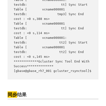
testdb:                  tt] Sync Start

Table [        vcname000001              
testdb:                tmp3] Sync End     
cost : <0 s,388 ms>

Table [        vcname000001              
testdb:                  tt] Sync End     
cost : <0 s,114 ms>

Table [        vcname000001:              
testdb:                 tt2] Sync Start

Table [        vcname000001              
testdb:                 tt2] Sync End     
cost : <0 s,145 ms>

*************Gcluster Sync Tool End With 
Success**************

[gbase@gbase_rh7_001 gcluster_rsynctool]$
同步
结果