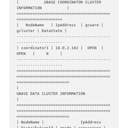
|           GBASE COORDINATOR CLUSTER 
INFORMATION           |

=========================================
====================

|   NodeName   | IpAddress  | gcware | 
gcluster | DataState |

-----------------------------------------
--------------------

| coordinator1 | 10.0.2.102 |  OPEN  |   
OPEN   |     0     |

-----------------------------------------
--------------------

=========================================
=========================================
=======================

|                                    
GBASE DATA CLUSTER INFORMATION                                     
|

=========================================
=========================================
=======================

| NodeName |                IpAddress                 
| DistributionId | gnode | syncserver | 