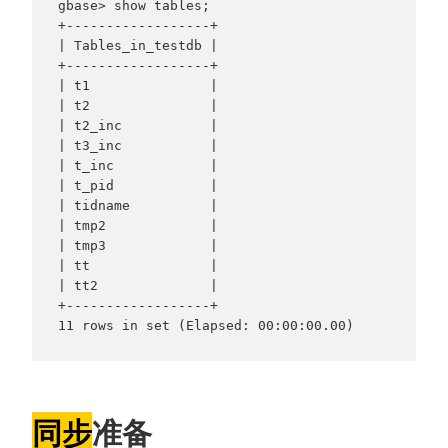
gbase> show tables;

+------------------+

| Tables_in_testdb |

+------------------+

| t1               |

| t2               |

| t2_inc           |

| t3_inc           |

| t_inc            |

| t_pid            |

| tidname          |

| tmp2             |

| tmp3             |

| tt               |

| tt2              |

+------------------+

11 rows in set (Elapsed: 00:00:00.00)
同步
准备