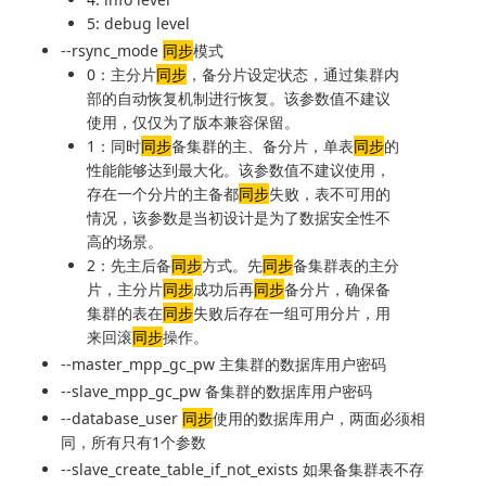
5: debug level
--rsync_mode
同步
模式
0：主分片
同步
，备分片设定状态，通过集群内
部的自动恢复机制进行恢复。该参数值不建议
使用，仅仅为了版本兼容保留。
1：同时
同步
备集群的主、备分片，单表
同步
的
性能能够达到最大化。该参数值不建议使用，
存在一个分片的主备都
同步
失败，表不可用的
情况，该参数是当初设计是为了数据安全性不
高的场景。
2：先主后备
同步
方式。先
同步
备集群表的主分
片，主分片
同步
成功后再
同步
备分片，确保备
集群的表在
同步
失败后存在一组可用分片，用
来回滚
同步
操作。
--master_mpp_gc_pw 主集群的数据库用户密码
--slave_mpp_gc_pw 备集群的数据库用户密码
--database_user
同步
使用的数据库用户，两面必须相
同，所有只有1个参数
--slave_create_table_if_not_exists 如果备集群表不存