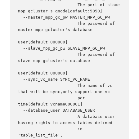
                        The port of slave 
mpp gcluster's gnode[default:5050]

  --master_mpp_gc_pw=MASTER_MPP_GC_PW

                        The password of 
master mpp gcluster's database

user[default:000000]

  --slave_mpp_gc_pw=SLAVE_MPP_GC_PW

                        The password of 
slave mpp gcluster's database

user[default:000000]

  --sync_vc_name=SYNC_VC_NAME

                        The name of vc 
that will be sync,only support one vc

                        per 
time[default:vcname000001]

  --database_user=DATABASE_USER

                        A database user 
having rights to access tables defined

                        in 
'table_list_file',                     