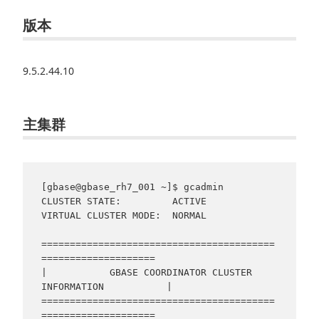
版本
9.5.2.44.10
主集群
[gbase@gbase_rh7_001 ~]$ gcadmin

CLUSTER STATE:         ACTIVE

VIRTUAL CLUSTER MODE:  NORMAL

=========================================
====================

|           GBASE COORDINATOR CLUSTER 
INFORMATION           |

=========================================
====================
