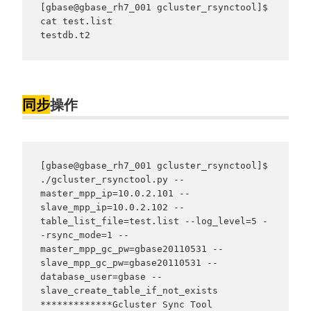
[gbase@gbase_rh7_001 gcluster_rsynctool]$ 
cat test.list

testdb.t2
同步
操作
[gbase@gbase_rh7_001 gcluster_rsynctool]$ 
./gcluster_rsynctool.py --
master_mpp_ip=10.0.2.101 --
slave_mpp_ip=10.0.2.102 --
table_list_file=test.list --log_level=5 -
-rsync_mode=1 --
master_mpp_gc_pw=gbase20110531 --
slave_mpp_gc_pw=gbase20110531 --
database_user=gbase --
slave_create_table_if_not_exists

*************Gcluster Sync Tool 